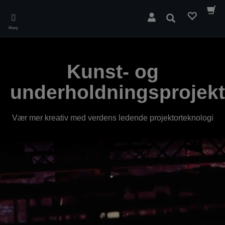
Skip
to
Søk
main
Meny
content
Kunst- og
underholdningsprojekt
Vær mer kreativ med verdens ledende projektorteknologi