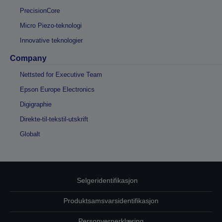
PrecisionCore
Micro Piezo-teknologi
Innovative teknologier
Company
Nettsted for Executive Team
Epson Europe Electronics
Digigraphie
Direkte-til-tekstil-utskrift
Globalt
Selgeridentifikasjon
Produktsamsvarsidentifikasjon
Personvernerklæring