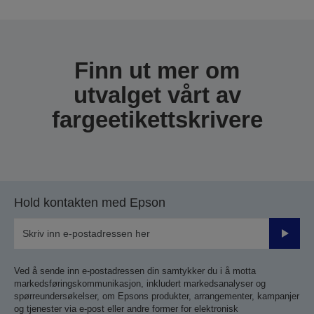
Takk for at du sendte inn din innsending.
Vi vil komme i kontakt med deg i løpet av de neste
virkedagene.
Finn ut mer om
utvalget vårt av
fargeetikettskrivere
Hold kontakten med Epson
Send
inn
Ved å sende inn e-postadressen din samtykker du i å motta
markedsføringskommunikasjon, inkludert markedsanalyser og
spørreundersøkelser, om Epsons produkter, arrangementer, kampanjer
og tjenester via e-post eller andre former for elektronisk