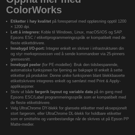
ColorWorks
Etiketter i høy kvalitet
på forespørsel med oppløsning opptil 1200
× 1200 dpi.
Lett å integrere:
Koble til Windows, Linux, macOS/iOS og SAP.
Epsons ESC / etikettprogrammeringsspråk er kompatibelt med de
fleste etikettdrivere.
Innebygd I/O-port:
Integrer enkelt en skriver i infrastrukturen din
og styr merkeprosessen ved å sende kommandoer via 25-pinners
grensesnitt.
Innebygd peeler
(for PE-modeller): Bruk den tidsbesparende,
automatiske funksjonen for fjerning av bakpapir til enkelt å sette
etiketter på produkter. Denne unike funksjonen blant blekkbaserte
etikettskrivere integreres enkelt og sømløst med Print & Apply-
applikasjoner.
Skriv ut både
fargerik layout og variable data
på én gang med
Epsons ESC/Label programmeringsspråk som er kompatibelt med
de fleste etikettdrivere.
Velg UltraChrome DY-blekk for glansete etiketter med eksepsjonelt
stort fargerom, eller UltraChrome DL-blekk for holdbare etiketter
som er smittefrie og vannbestandige når de skrives ut på Epson PP
Matte-medier.