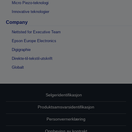
Micro Piezo-teknologi
Innovative teknologier
Company
Nettsted for Executive Team
Epson Europe Electronics
Digigraphie
Direkte-til-tekstil-utskrift
Globalt
Selgeridentifikasjon
Produktsamsvarsidentifikasjon
Personvernerklæring
Oppheving av kontrakt