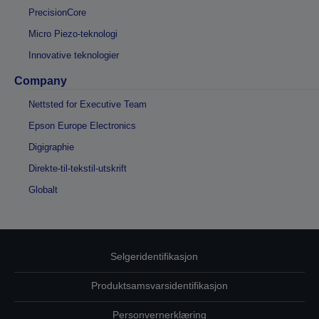
PrecisionCore
Micro Piezo-teknologi
Innovative teknologier
Company
Nettsted for Executive Team
Epson Europe Electronics
Digigraphie
Direkte-til-tekstil-utskrift
Globalt
Selgeridentifikasjon
Produktsamsvarsidentifikasjon
Personvernerklæring