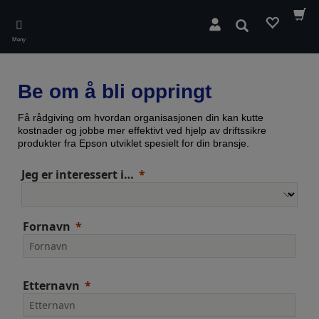
Skip
to
Søk
main
Meny
content
Be om å bli oppringt
Få rådgiving om hvordan organisasjonen din kan kutte
kostnader og jobbe mer effektivt ved hjelp av driftssikre
produkter fra Epson utviklet spesielt for din bransje.
Jeg er interessert i…
Fornavn
Etternavn