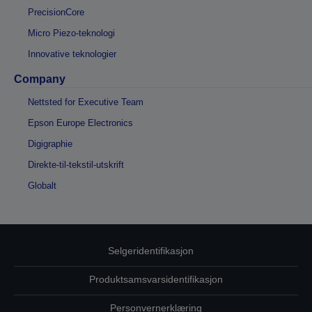
PrecisionCore
Micro Piezo-teknologi
Innovative teknologier
Company
Nettsted for Executive Team
Epson Europe Electronics
Digigraphie
Direkte-til-tekstil-utskrift
Globalt
Selgeridentifikasjon
Produktsamsvarsidentifikasjon
Personvernerklæring