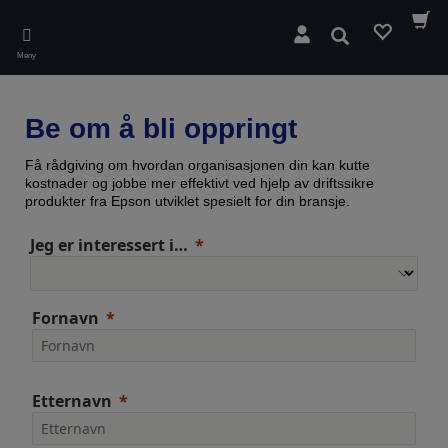
Skip
to
Søk
main
Meny
content
Be om å bli oppringt
Få rådgiving om hvordan organisasjonen din kan kutte
kostnader og jobbe mer effektivt ved hjelp av driftssikre
produkter fra Epson utviklet spesielt for din bransje.
Jeg er interessert i…
Fornavn
Etternavn