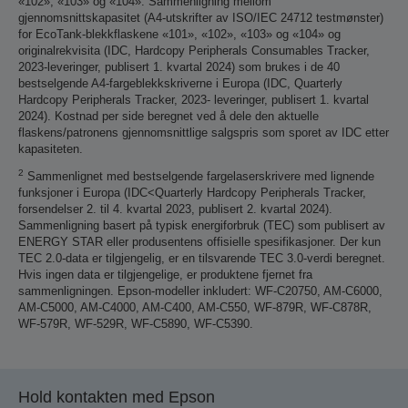
«102», «103» og «104». Sammenligning mellom
gjennomsnittskapasitet (A4-utskrifter av ISO/IEC 24712 testmønster)
for EcoTank-blekkflaskene «101», «102», «103» og «104» og
originalrekvisita (IDC, Hardcopy Peripherals Consumables Tracker,
2023-leveringer, publisert 1. kvartal 2024) som brukes i de 40
bestselgende A4-fargeblekkskriverne i Europa (IDC, Quarterly
Hardcopy Peripherals Tracker, 2023- leveringer, publisert 1. kvartal
2024). Kostnad per side beregnet ved å dele den aktuelle
flaskens/patronens gjennomsnittlige salgspris som sporet av IDC etter
kapasiteten.
2
Sammenlignet med bestselgende fargelaserskrivere med lignende
funksjoner i Europa (IDC<Quarterly Hardcopy Peripherals Tracker,
forsendelser 2. til 4. kvartal 2023, publisert 2. kvartal 2024).
Sammenligning basert på typisk energiforbruk (TEC) som publisert av
ENERGY STAR eller produsentens offisielle spesifikasjoner. Der kun
TEC 2.0-data er tilgjengelig, er en tilsvarende TEC 3.0-verdi beregnet.
Hvis ingen data er tilgjengelige, er produktene fjernet fra
sammenligningen. Epson-modeller inkludert: WF-C20750, AM-C6000,
AM-C5000, AM-C4000, AM-C400, AM-C550, WF-879R, WF-C878R,
WF-579R, WF-529R, WF-C5890, WF-C5390.
Hold kontakten med Epson