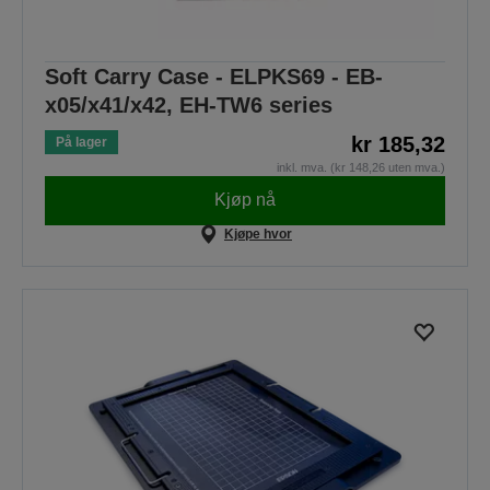
Soft Carry Case - ELPKS69 - EB-
x05/x41/x42, EH-TW6 series
kr 185,32
På lager
inkl. mva. (kr 148,26 uten mva.)
Kjøp nå
Kjøpe hvor