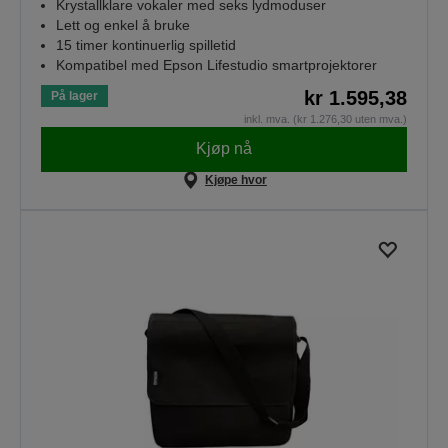
Krystallklare vokaler med seks lydmoduser
Lett og enkel å bruke
15 timer kontinuerlig spilletid
Kompatibel med Epson Lifestudio smartprojektorer
kr 1.595,38
På lager
inkl. mva. (kr 1.276,30 uten mva.)
Kjøp nå
Kjøpe hvor