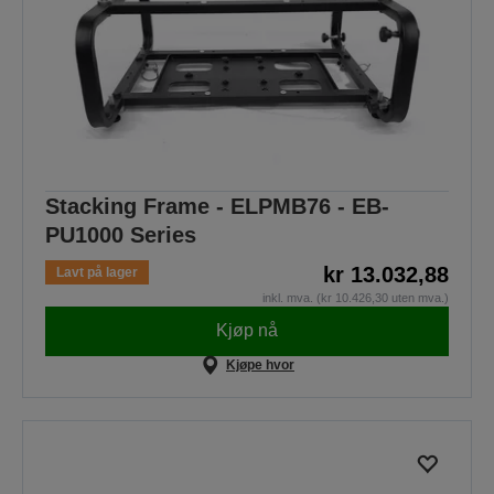
Stacking Frame - ELPMB76 - EB-
PU1000 Series
kr 13.032,88
Lavt på lager
inkl. mva. (kr 10.426,30 uten mva.)
Kjøp nå
Kjøpe hvor