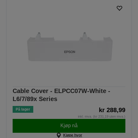
Cable Cover - ELPCC07W-White -
L6/7/89x Series
kr 288,99
På lager
inkl. mva. (kr 231,19 uten mva.)
Kjøp nå
Kjøpe hvor