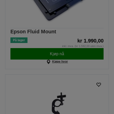
Epson Fluid Mount
kr 1.990,00
På lager
inkl. mva. (kr 1.592,00 uten mva.)
Kjøp nå
Kjøpe hvor