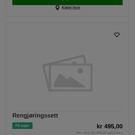
Kjøpe hvor
Rengjøringssett
kr 495,00
På lager
inkl. mva. (kr 396,00 uten mva.)