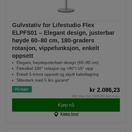
Gulvstativ for Lifestudio Flex
ELPFS01 – Elegant design, justerbar
høyde 60–80 cm, 180-graders
rotasjon, vippefunksjon, enkelt
oppsett
Elegant, høydejusterbart design (60–80 cm)
Fleksibel 180° rotasjon og +90°/-15° vipp
Enkelt 5-trinns oppsett og skjult kabellagring
Slitesterk med 5 års garanti*
kr 2.086,23
På lager
inkl. mva. (kr 1.668,98 uten mva.)
Kjøp nå
Kjøpe hvor