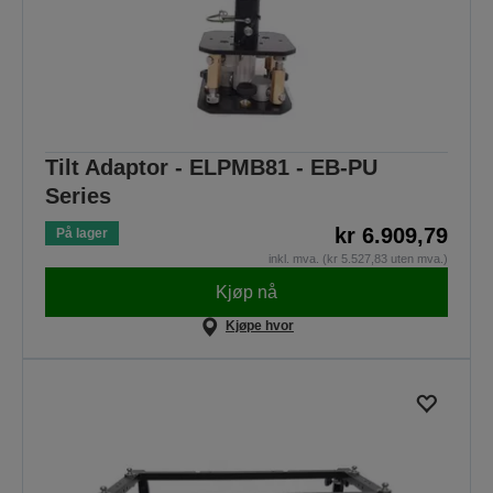
Tilt Adaptor - ELPMB81 - EB-PU
Series
kr 6.909,79
På lager
inkl. mva. (kr 5.527,83 uten mva.)
Kjøp nå
Kjøpe hvor