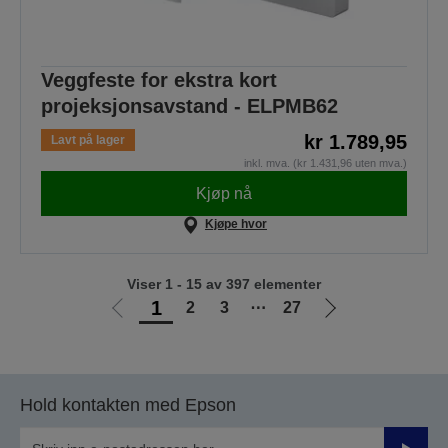
Veggfeste for ekstra kort
projeksjonsavstand - ELPMB62
kr 1.789,95
Lavt på lager
inkl. mva. (kr 1.431,96 uten mva.)
Kjøp nå
Kjøpe hvor
Viser 1 - 15 av 397 elementer
1
2
3
⋯
27
Gå
Gå
til
til
forrige
neste
side
side
Hold kontakten med Epson