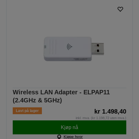
Wireless LAN Adapter - ELPAP11
(2.4GHz & 5GHz)
kr 1.498,40
Lavt på lager
inkl. mva. (kr 1.198,72 uten mva.)
Kjøp nå
Kjøpe hvor