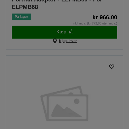
ELPMB68
kr 966,00
På lager
inkl. mva. (kr 772,80 uten mva.)
Kjøp nå
Kjøpe hvor