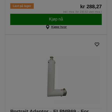
kr 288,27
Lavt på lager
inkl. mva. (kr 230,62 uten mva.)
Kjøp nå
Kjøpe hvor
Portrait Adaptor - ELPMB69 - For