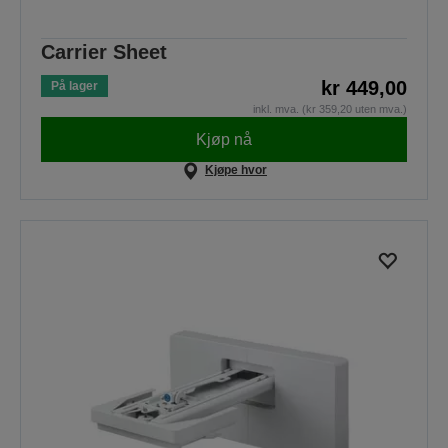
Carrier Sheet
kr 449,00
På lager
inkl. mva. (kr 359,20 uten mva.)
Kjøp nå
Kjøpe hvor