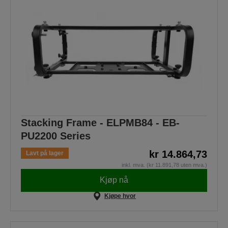
Stacking Frame - ELPMB84 - EB-
PU2200 Series
kr 14.864,73
Lavt på lager
inkl. mva. (kr 11.891,78 uten mva.)
Kjøp nå
Kjøpe hvor