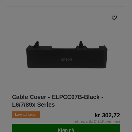
Cable Cover - ELPCC07B-Black -
L6/7/89x Series
kr 302,72
Lavt på lager
inkl. mva. (kr 242,18 uten mva.)
Kjøp nå