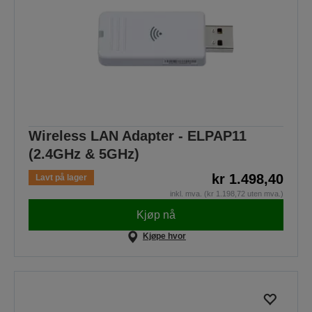
Wireless LAN Adapter - ELPAP11
(2.4GHz & 5GHz)
kr 1.498,40
Lavt på lager
inkl. mva. (kr 1.198,72 uten mva.)
Kjøp nå
Kjøpe hvor