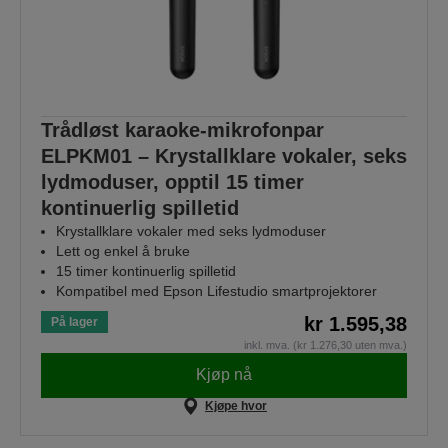
Trådløst karaoke-mikrofonpar
ELPKM01 – Krystallklare vokaler, seks
lydmoduser, opptil 15 timer
kontinuerlig spilletid
Krystallklare vokaler med seks lydmoduser
Lett og enkel å bruke
15 timer kontinuerlig spilletid
Kompatibel med Epson Lifestudio smartprojektorer
kr 1.595,38
På lager
inkl. mva. (kr 1.276,30 uten mva.)
Kjøp nå
Kjøpe hvor