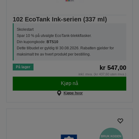
102 EcoTank Ink-serien (337 ml)
Skolestart
Spar 10 % på utvalgte EcoTank-blekkflasker.
Din kupongkode:
BTS10
Dette tilbudet er gyldig til 30.08.2026. Rabatten gjelder for
maksimalt tre av hvert produkt per bestilling.
kr 547,00
På lager
inkl. mva. (kr 437,60 uten mva.)
Kjøp nå
Kjøpe hvor