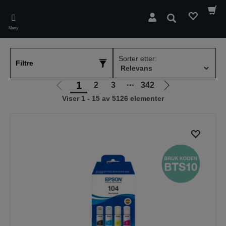
Skip
to
Søk
main
Meny
content
Sorter etter:
Filtre
1
2
3
⋯
342
Gå
Gå
Viser 1 - 15 av 5126 elementer
til
til
forrige
neste
side
side