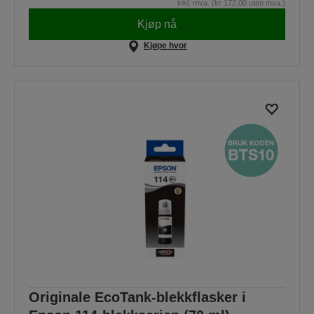
inkl. mva. (kr 172,00 uten mva.)
Kjøp nå
Kjøpe hvor
Originale EcoTank-blekkflasker i