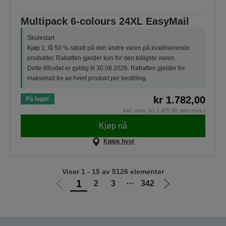
Multipack 6-colours 24XL EasyMail
Skolestart
Kjøp 1, få 50 % rabatt på den andre varen på kvalifiserende
produkter. Rabatten gjelder kun for den billigste varen.
Dette tilbudet er gyldig til 30.08.2026. Rabatten gjelder for
maksimalt tre av hvert produkt per bestilling.
kr 1.782,00
På lager
inkl. mva. (kr 1.425,60 uten mva.)
Kjøp nå
Kjøpe hvor
Viser 1 - 15 av 5126 elementer
1
2
3
⋯
342
Gå
Gå
til
til
forrige
neste
side
side