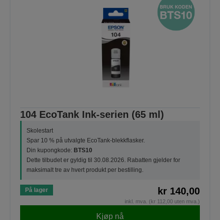
104 EcoTank Ink-serien (65 ml)
Skolestart
Spar 10 % på utvalgte EcoTank-blekkflasker.
Din kupongkode:
BTS10
Dette tilbudet er gyldig til 30.08.2026. Rabatten gjelder for
maksimalt tre av hvert produkt per bestilling.
kr 140,00
På lager
inkl. mva. (kr 112,00 uten mva.)
Kjøp nå