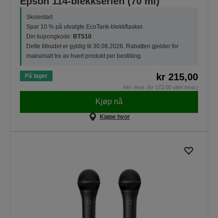
Epson 114-blekkserien (70 ml)
Skolestart
Spar 10 % på utvalgte EcoTank-blekkflasker.
Din kupongkode:
BTS10
Dette tilbudet er gyldig til 30.08.2026. Rabatten gjelder for
maksimalt tre av hvert produkt per bestilling.
kr 215,00
På lager
inkl. mva. (kr 172,00 uten mva.)
Kjøp nå
Kjøpe hvor