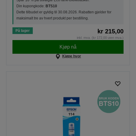
Spar 10 % på utvalgte EcoTank-blekkflasker.
Din kupongkode:
BTS10
Dette tilbudet er gyldig til 30.08.2026. Rabatten gjelder for
maksimalt tre av hvert produkt per bestilling.
kr 215,00
På lager
inkl. mva. (kr 172,00 uten mva.)
Kjøp nå
Kjøpe hvor