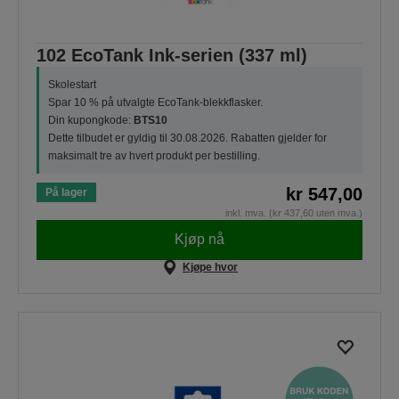
102 EcoTank Ink-serien (337 ml)
Skolestart
Spar 10 % på utvalgte EcoTank-blekkflasker.
Din kupongkode:
BTS10
Dette tilbudet er gyldig til 30.08.2026. Rabatten gjelder for
maksimalt tre av hvert produkt per bestilling.
kr 547,00
På lager
inkl. mva. (kr 437,60 uten mva.)
Kjøp nå
Kjøpe hvor