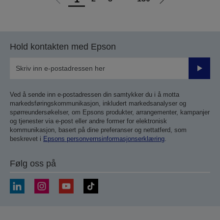
Gå
Gå
til
til
forrige
neste
side
side
Hold kontakten med Epson
Send
inn
Ved å sende inn e-postadressen din samtykker du i å motta
markedsføringskommunikasjon, inkludert markedsanalyser og
spørreundersøkelser, om Epsons produkter, arrangementer, kampanjer
og tjenester via e-post eller andre former for elektronisk
kommunikasjon, basert på dine preferanser og nettatferd, som
beskrevet i
Epsons personvernsinformasjonserklæring
.
Følg oss på