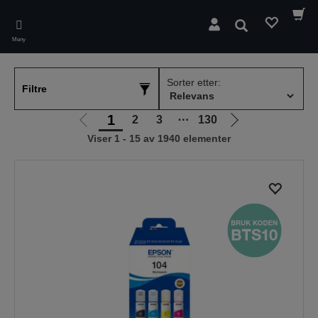
Skip
to
Søk
main
Meny
content
Sorter etter:
Filtre
1
2
3
⋯
130
Gå
Gå
Viser 1 - 15 av 1940 elementer
til
til
forrige
neste
side
side