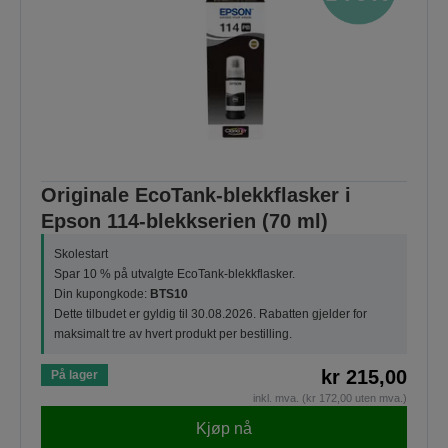
Originale EcoTank-blekkflasker i
Epson 114-blekkserien (70 ml)
Skolestart
Spar 10 % på utvalgte EcoTank-blekkflasker.
Din kupongkode:
BTS10
Dette tilbudet er gyldig til 30.08.2026. Rabatten gjelder for
maksimalt tre av hvert produkt per bestilling.
kr 215,00
På lager
inkl. mva. (kr 172,00 uten mva.)
Kjøp nå