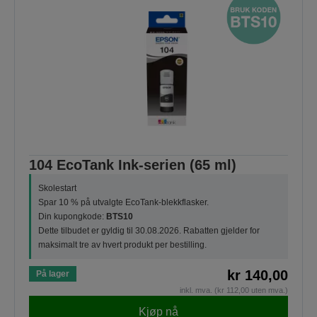
104 EcoTank Ink-serien (65 ml)
Skolestart
Spar 10 % på utvalgte EcoTank-blekkflasker.
Din kupongkode:
BTS10
Dette tilbudet er gyldig til 30.08.2026. Rabatten gjelder for
maksimalt tre av hvert produkt per bestilling.
kr 140,00
På lager
inkl. mva. (kr 112,00 uten mva.)
Kjøp nå