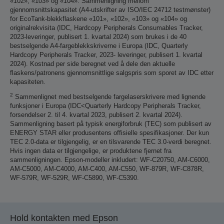
«102», «103» og «104». Sammenligning mellom
gjennomsnittskapasitet (A4-utskrifter av ISO/IEC 24712 testmønster)
for EcoTank-blekkflaskene «101», «102», «103» og «104» og
originalrekvisita (IDC, Hardcopy Peripherals Consumables Tracker,
2023-leveringer, publisert 1. kvartal 2024) som brukes i de 40
bestselgende A4-fargeblekkskriverne i Europa (IDC, Quarterly
Hardcopy Peripherals Tracker, 2023- leveringer, publisert 1. kvartal
2024). Kostnad per side beregnet ved å dele den aktuelle
flaskens/patronens gjennomsnittlige salgspris som sporet av IDC etter
kapasiteten.
2
Sammenlignet med bestselgende fargelaserskrivere med lignende
funksjoner i Europa (IDC<Quarterly Hardcopy Peripherals Tracker,
forsendelser 2. til 4. kvartal 2023, publisert 2. kvartal 2024).
Sammenligning basert på typisk energiforbruk (TEC) som publisert av
ENERGY STAR eller produsentens offisielle spesifikasjoner. Der kun
TEC 2.0-data er tilgjengelig, er en tilsvarende TEC 3.0-verdi beregnet.
Hvis ingen data er tilgjengelige, er produktene fjernet fra
sammenligningen. Epson-modeller inkludert: WF-C20750, AM-C6000,
AM-C5000, AM-C4000, AM-C400, AM-C550, WF-879R, WF-C878R,
WF-579R, WF-529R, WF-C5890, WF-C5390.
Hold kontakten med Epson