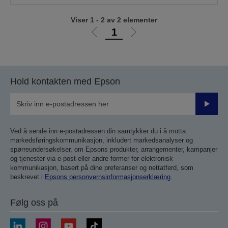
Viser 1 - 2 av 2 elementer
1
Gå
Gå
til
til
forrige
neste
side
side
Hold kontakten med Epson
Send
inn
Ved å sende inn e-postadressen din samtykker du i å motta
markedsføringskommunikasjon, inkludert markedsanalyser og
spørreundersøkelser, om Epsons produkter, arrangementer, kampanjer
og tjenester via e-post eller andre former for elektronisk
kommunikasjon, basert på dine preferanser og nettatferd, som
beskrevet i
Epsons personvernsinformasjonserklæring
.
Følg oss på