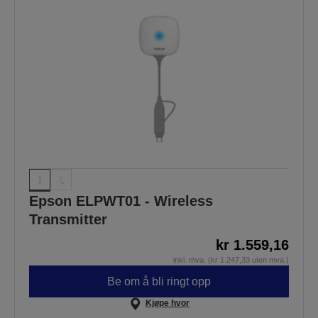
Epson ELPWT01 - Wireless
Transmitter
kr 1.559,16
inkl. mva. (kr 1.247,33 uten mva.)
Be om å bli ringt opp
Kjøpe hvor