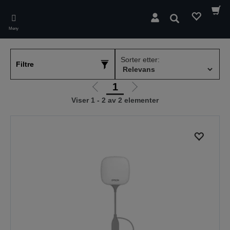
Skip
to
Søk
main
Meny
content
Sorter etter:
Filtre
1
Gå
Gå
Viser 1 - 2 av 2 elementer
til
til
forrige
neste
side
side