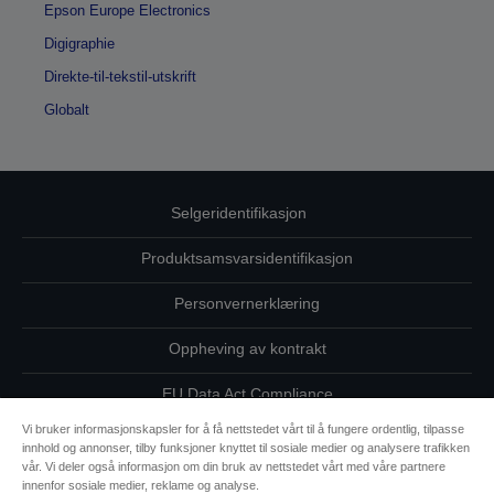
Epson Europe Electronics
Digigraphie
Direkte-til-tekstil-utskrift
Globalt
Selgeridentifikasjon
Produktsamsvarsidentifikasjon
Personvernerklæring
Oppheving av kontrakt
EU Data Act Compliance
Vi bruker informasjonskapsler for å få nettstedet vårt til å fungere ordentlig, tilpasse
Ta kontakt med oss vedrørende personopplysningene dine
innhold og annonser, tilby funksjoner knyttet til sosiale medier og analysere trafikken
vår. Vi deler også informasjon om din bruk av nettstedet vårt med våre partnere
Informasjon om informasjonskapsler
innenfor sosiale medier, reklame og analyse.