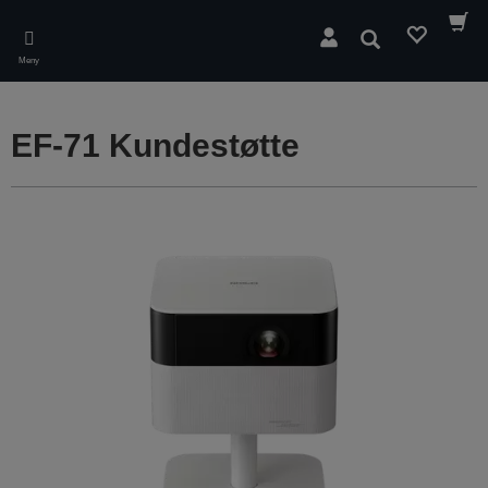
Skip
to
Søk
main
Meny
content
EF-71 Kundestøtte