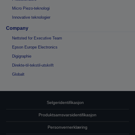
Micro Piezo-teknologi
Innovative teknologier
Company
Nettsted for Executive Team
Epson Europe Electronics
Digigraphie
Direkte-til-tekstil-utskrift
Globalt
Selgeridentifikasjon
Produktsamsvarsidentifikasjon
Personvernerklæring