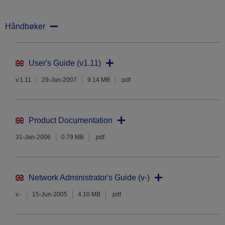
Håndbøker
User's Guide (v1.11)
v.1.11
29-Jan-2007
9.14 MB
.pdf
Product Documentation
31-Jan-2006
0.79 MB
.pdf
Network Administrator's Guide (v-)
v.-
15-Jun-2005
4.10 MB
.pdf