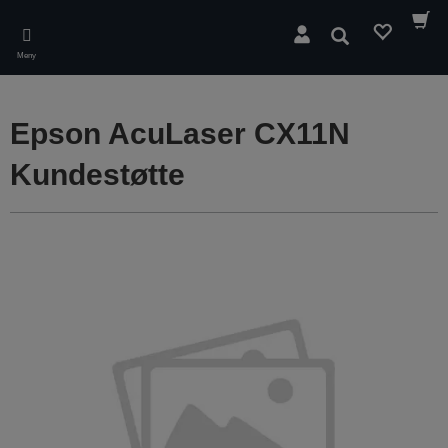
Skip
to
Søk
main
Meny
content
Epson AcuLaser CX11N
Kundestøtte