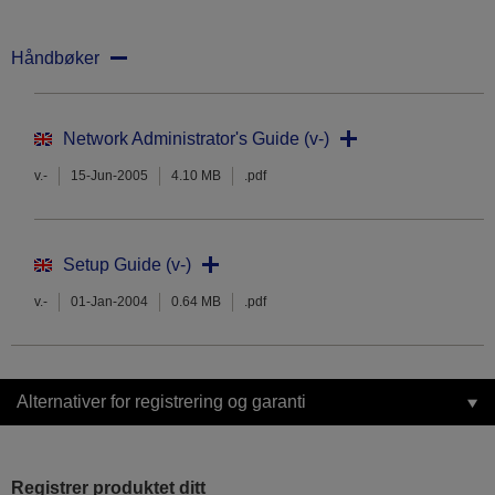
Håndbøker
Network Administrator's Guide (v-)
v.-
15-Jun-2005
4.10 MB
.pdf
Setup Guide (v-)
v.-
01-Jan-2004
0.64 MB
.pdf
Alternativer for registrering og garanti
Registrer produktet ditt