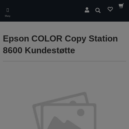
Skip
to
Søk
main
Meny
content
Epson COLOR Copy Station
8600 Kundestøtte