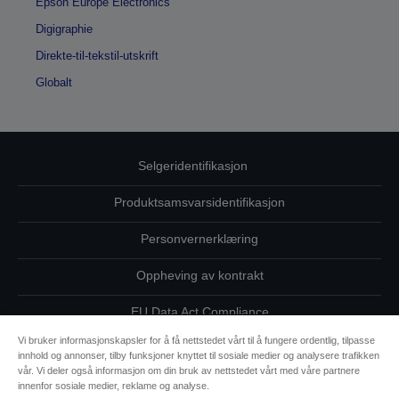
Epson Europe Electronics
Digigraphie
Direkte-til-tekstil-utskrift
Globalt
Selgeridentifikasjon
Produktsamsvarsidentifikasjon
Personvernerklæring
Oppheving av kontrakt
EU Data Act Compliance
Vi bruker informasjonskapsler for å få nettstedet vårt til å fungere ordentlig, tilpasse
Ta kontakt med oss vedrørende personopplysningene dine
innhold og annonser, tilby funksjoner knyttet til sosiale medier og analysere trafikken
vår. Vi deler også informasjon om din bruk av nettstedet vårt med våre partnere
Informasjon om informasjonskapsler
innenfor sosiale medier, reklame og analyse.