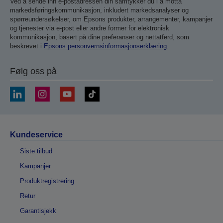
Ved å sende inn e-postadressen din samtykker du i å motta
markedsføringskommunikasjon, inkludert markedsanalyser og
spørreundersøkelser, om Epsons produkter, arrangementer, kampanjer
og tjenester via e-post eller andre former for elektronisk
kommunikasjon, basert på dine preferanser og nettatferd, som
beskrevet i
Epsons personvernsinformasjonserklæring
.
Følg oss på
Kundeservice
Siste tilbud
Kampanjer
Produktregistrering
Retur
Garantisjekk