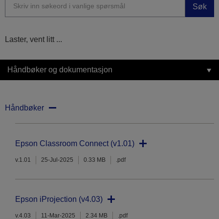
Søk
Laster, vent litt ...
Håndbøker og dokumentasjon
Håndbøker
Epson Classroom Connect (v1.01)
v.1.01
25-Jul-2025
0.33 MB
.pdf
Epson iProjection (v4.03)
v.4.03
11-Mar-2025
2.34 MB
.pdf