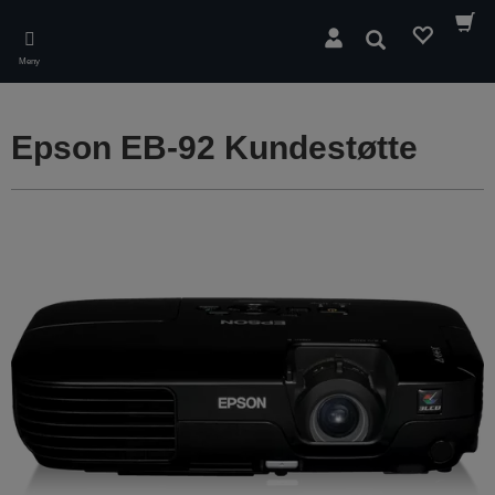
Skip
to
Søk
main
Meny
content
Epson EB-92 Kundestøtte