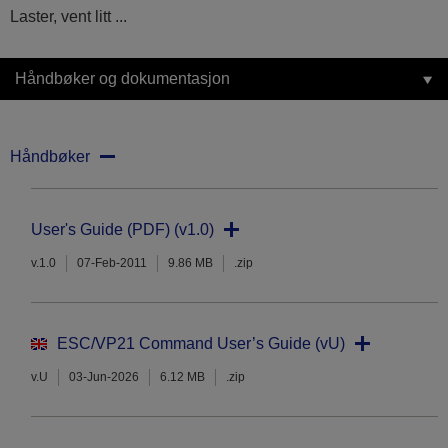
Laster, vent litt ...
Håndbøker og dokumentasjon
Håndbøker
User's Guide (PDF) (v1.0)
v.1.0
07-Feb-2011
9.86 MB
.zip
ESC/VP21 Command User’s Guide (vU)
v.U
03-Jun-2026
6.12 MB
.zip