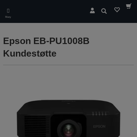
Skip
to
Søk
main
Meny
content
Epson EB-PU1008B
Kundestøtte