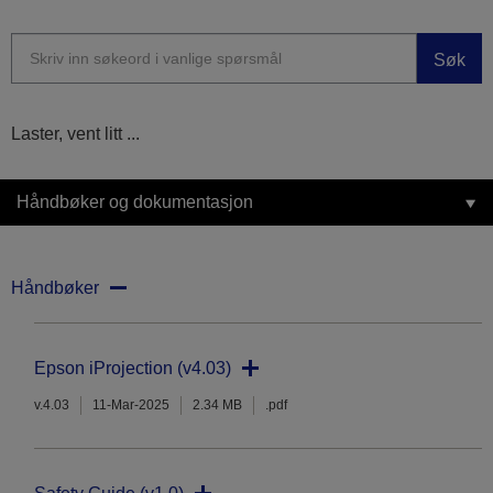
Søk
Laster, vent litt ...
Håndbøker og dokumentasjon
Håndbøker
Epson iProjection (v4.03)
v.4.03
11-Mar-2025
2.34 MB
.pdf