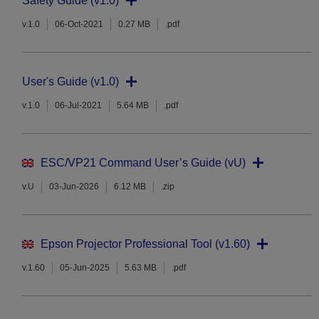
Safety Guide (v1.0)
v.1.0
06-Oct-2021
0.27 MB
.pdf
User's Guide (v1.0)
v.1.0
06-Jul-2021
5.64 MB
.pdf
ESC/VP21 Command User’s Guide (vU)
v.U
03-Jun-2026
6.12 MB
.zip
Epson Projector Professional Tool (v1.60)
v.1.60
05-Jun-2025
5.63 MB
.pdf