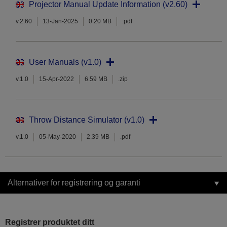
Projector Manual Update Information (v2.60)
v.2.60
13-Jan-2025
0.20 MB
.pdf
User Manuals (v1.0)
v.1.0
15-Apr-2022
6.59 MB
.zip
Throw Distance Simulator (v1.0)
v.1.0
05-May-2020
2.39 MB
.pdf
Alternativer for registrering og garanti
Registrer produktet ditt