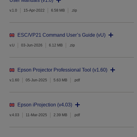
User Manuals (v1.0)
v.1.0
15-Apr-2022
6.58 MB
.zip
ESC/VP21 Command User’s Guide (vU)
v.U
03-Jun-2026
6.12 MB
.zip
Epson Projector Professional Tool (v1.60)
v.1.60
05-Jun-2025
5.63 MB
.pdf
Epson iProjection (v4.03)
v.4.03
11-Mar-2025
2.39 MB
.pdf