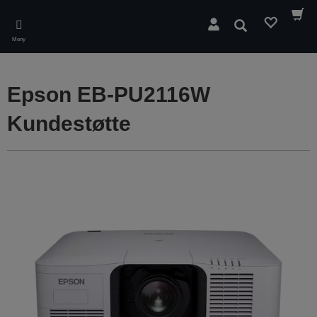
Skip
to
Søk
main
Meny
content
Epson EB-PU2116W
Kundestøtte