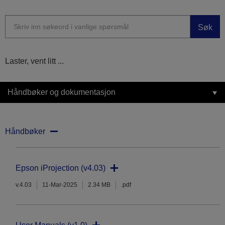
Søk
Laster, vent litt ...
Håndbøker og dokumentasjon
Håndbøker
Epson iProjection (v4.03)
v.4.03
11-Mar-2025
2.34 MB
.pdf