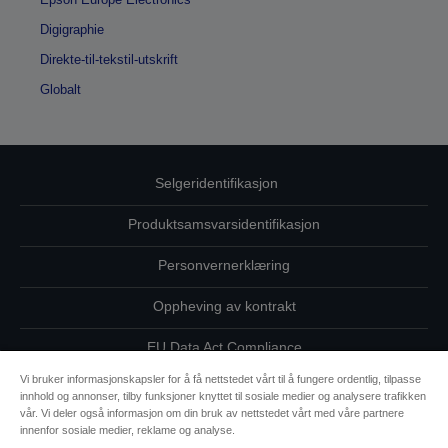
Digigraphie
Direkte-til-tekstil-utskrift
Globalt
Selgeridentifikasjon
Produktsamsvarsidentifikasjon
Personvernerklæring
Oppheving av kontrakt
EU Data Act Compliance
Vi bruker informasjonskapsler for å få nettstedet vårt til å fungere ordentlig, tilpasse
Ta kontakt med oss vedrørende personopplysningene dine
innhold og annonser, tilby funksjoner knyttet til sosiale medier og analysere trafikken
vår. Vi deler også informasjon om din bruk av nettstedet vårt med våre partnere
Informasjon om informasjonskapsler
innenfor sosiale medier, reklame og analyse.