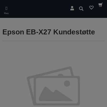
Skip
to
Søk
main
Meny
content
Epson EB-X27 Kundestøtte