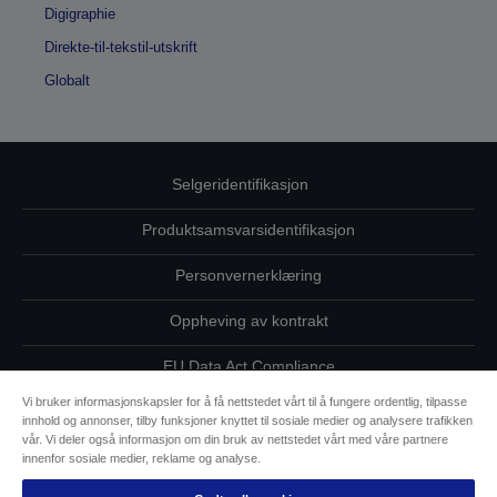
Digigraphie
Direkte-til-tekstil-utskrift
Globalt
Selgeridentifikasjon
Produktsamsvarsidentifikasjon
Personvernerklæring
Oppheving av kontrakt
EU Data Act Compliance
Vi bruker informasjonskapsler for å få nettstedet vårt til å fungere ordentlig, tilpasse
Ta kontakt med oss vedrørende personopplysningene dine
innhold og annonser, tilby funksjoner knyttet til sosiale medier og analysere trafikken
vår. Vi deler også informasjon om din bruk av nettstedet vårt med våre partnere
Informasjon om informasjonskapsler
innenfor sosiale medier, reklame og analyse.