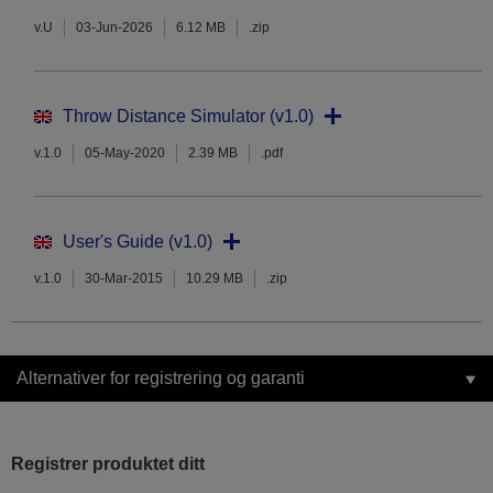
v.U
03-Jun-2026
6.12 MB
.zip
Throw Distance Simulator (v1.0)
v.1.0
05-May-2020
2.39 MB
.pdf
User's Guide (v1.0)
v.1.0
30-Mar-2015
10.29 MB
.zip
Alternativer for registrering og garanti
Registrer produktet ditt