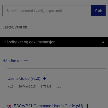
Søk
Laster, vent litt ...
Håndbøker og dokumentasjon
Håndbøker
User's Guide (v1.0)
v.1.0
30-Mar-2015
9.77 MB
.zip
ESC/VP21 Command User’s Guide (vU)