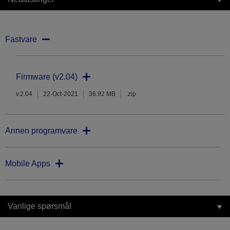
Fastvare
Firmware (v2.04)
v.2.04
22-Oct-2021
36.92 MB
.zip
Annen programvare
Mobile Apps
Vanlige spørsmål