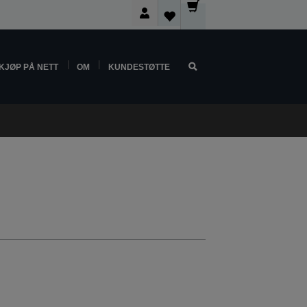
KJØP PÅ NETT
OM
KUNDESTØTTE