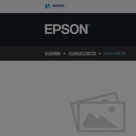
Skip
NORSK
to
main
content
HJEMME
KUNDESTØTTE
Epson EB-X6