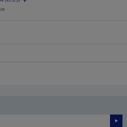
.zip
Send