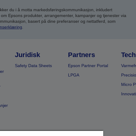
inn
kker du i å motta markedsføringskommunikasjon, inkludert
om Epsons produkter, arrangementer, kampanjer og tjenester via
kommunikasjon, basert på dine preferanser og nettatferd, som
nserklæring
.
Juridisk
Partners
Tech
Safety Data Sheets
Epson Partner Portal
Varmefr
er
LPGA
Precisi
Micro P
r
Innovat
anjer