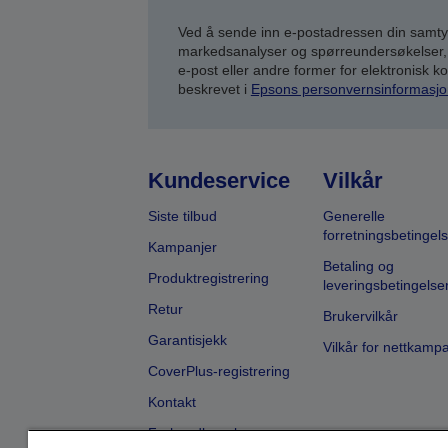
Ved å sende inn e-postadressen din samty
markedsanalyser og spørreundersøkelser, 
e-post eller andre former for elektronisk 
beskrevet i
Epsons personvernsinformasjo
Kundeservice
Vilkår
Siste tilbud
Generelle
forretningsbetingels
Kampanjer
Betaling og
Produktregistrering
leveringsbetingelse
Retur
Brukervilkår
Garantisjekk
Vilkår for nettkamp
CoverPlus-registrering
Kontakt
Forhandlersøk