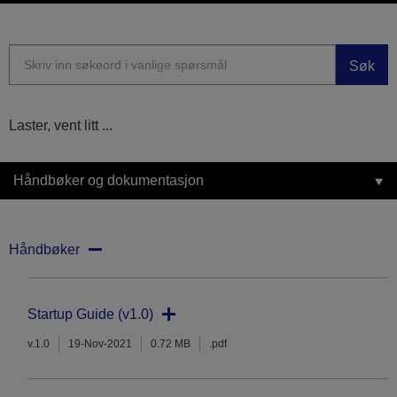
Søk
Laster, vent litt ...
Håndbøker og dokumentasjon
Håndbøker
Startup Guide (v1.0)
v.1.0
19-Nov-2021
0.72 MB
.pdf