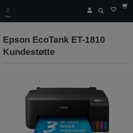
Skip
to
Søk
main
Meny
content
Epson EcoTank ET-1810
Kundestøtte