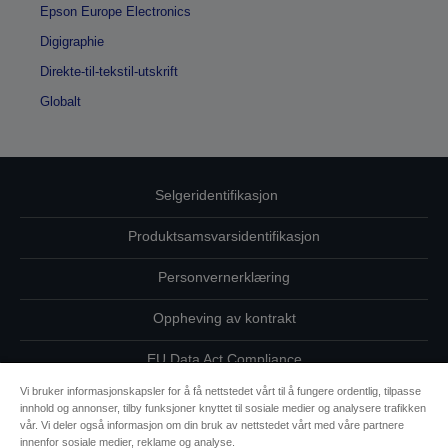
Epson Europe Electronics
Digigraphie
Direkte-til-tekstil-utskrift
Globalt
Selgeridentifikasjon
Produktsamsvarsidentifikasjon
Personvernerklæring
Oppheving av kontrakt
EU Data Act Compliance
Vi bruker informasjonskapsler for å få nettstedet vårt til å fungere ordentlig, tilpasse
Ta kontakt med oss vedrørende personopplysningene dine
innhold og annonser, tilby funksjoner knyttet til sosiale medier og analysere trafikken
vår. Vi deler også informasjon om din bruk av nettstedet vårt med våre partnere
Informasjon om informasjonskapsler
innenfor sosiale medier, reklame og analyse.