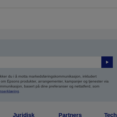
Send
inn
kker du i å motta markedsføringskommunikasjon, inkludert
om Epsons produkter, arrangementer, kampanjer og tjenester via
kommunikasjon, basert på dine preferanser og nettatferd, som
nserklæring
.
Juridisk
Partners
Tech