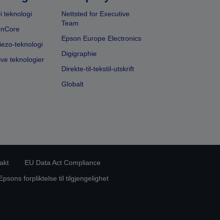
i teknologi
Nettsted for Executive
Team
onCore
Epson Europe Electronics
iezo-teknologi
Digigraphie
ive teknologier
Direkte-til-tekstil-utskrift
Globalt
akt
EU Data Act Compliance
Epsons forpliktelse til tilgjengelighet