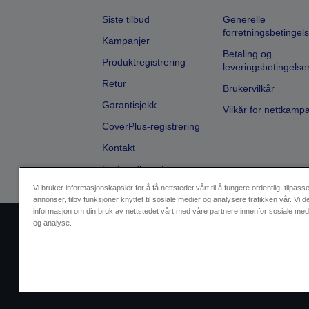
Siste tilbud
Generelle
forretningsbetingels
Kampanjer
Betaling og
Produktregistrering
leveringsbetingelse
Retur
Brukervilkår
Garantisjekk
Vilkår for nettkamp
CoverPlus-registrering
Kontakt
Forhandlersøk
Vi bruker informasjonskapsler for å få nettstedet vårt til å fungere ordentlig, tilpass
annonser, tilby funksjoner knyttet til sosiale medier og analysere trafikken vår. Vi d
informasjon om din bruk av nettstedet vårt med våre partnere innenfor sosiale med
og analyse.
Selgeridentifikasjon
Produktsa
Ta kontakt med oss vedrørende pe