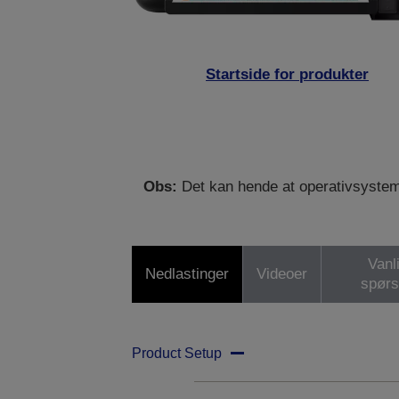
Startside for produkter
Obs:
Det kan hende at operativsystemet 
Vanl
Nedlastinger
Videoer
spør
Product Setup