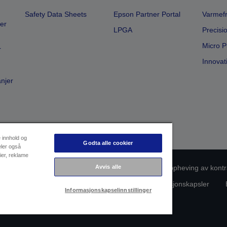
Safety Data Sheets
Epson Partner Portal
Varmefr
er
LPGA
Precisi
Micro P
r
Innovat
anjer
e innhold og
Godta alle cookier
eler også
ier, reklame
Avvis alle
msvarsidentifikasjon
Personvernerklæring
Oppheving av kontr
rsonopplysningene dine
Informasjon om informasjonskapsler
Informasjonskapselinnstillinger
Copyright (c) 2026 Seiko Epson