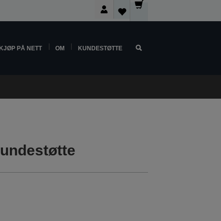
KJØP PÅ NETT
OM
KUNDESTØTTE
undestøtte