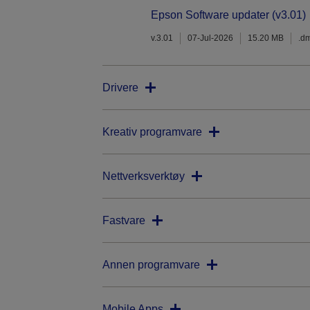
Epson Software updater (v3.01)
v.3.01
07-Jul-2026
15.20 MB
.d
Drivere
Kreativ programvare
Nettverksverktøy
Fastvare
Annen programvare
Mobile Apps