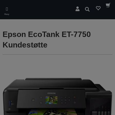
Skip
to
Søk
main
Meny
content
Epson EcoTank ET-7750
Kundestøtte