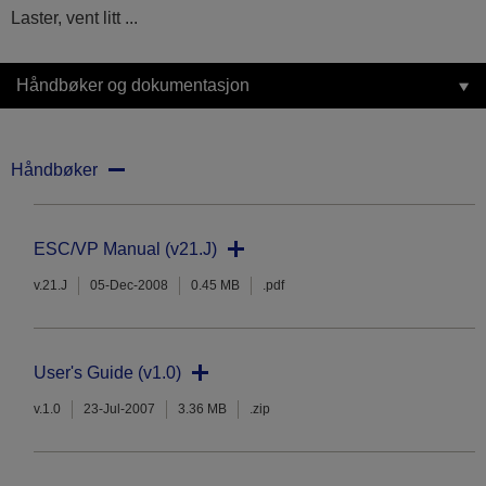
Laster, vent litt ...
Håndbøker og dokumentasjon
Håndbøker
ESC/VP Manual (v21.J)
v.21.J
05-Dec-2008
0.45 MB
.pdf
User's Guide (v1.0)
v.1.0
23-Jul-2007
3.36 MB
.zip