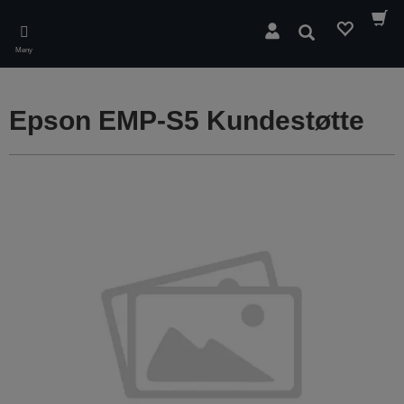
Skip
to
Søk
main
Meny
content
Epson EMP-S5 Kundestøtte