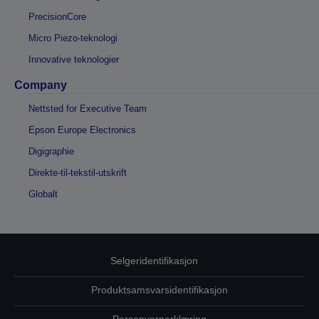
PrecisionCore
Micro Piezo-teknologi
Innovative teknologier
Company
Nettsted for Executive Team
Epson Europe Electronics
Digigraphie
Direkte-til-tekstil-utskrift
Globalt
Selgeridentifikasjon
Produktsamsvarsidentifikasjon