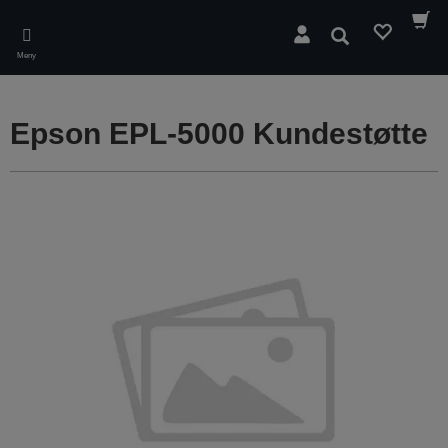
Skip
to
Søk
main
Meny
content
Epson EPL-5000 Kundestøtte