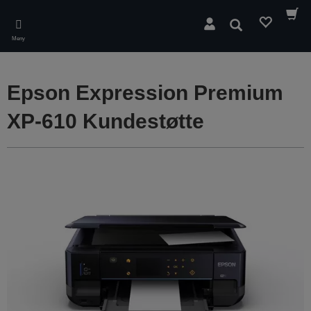
Skip
to
Søk
main
Meny
content
Epson Expression Premium
XP-610 Kundestøtte