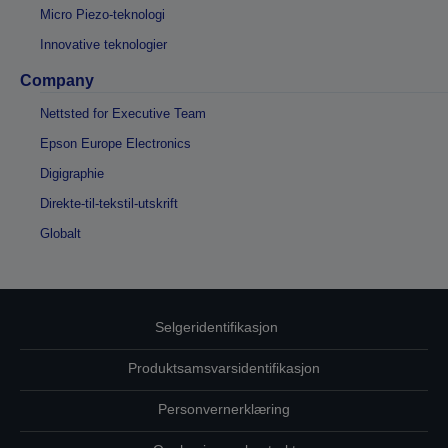
Micro Piezo-teknologi
Innovative teknologier
Company
Nettsted for Executive Team
Epson Europe Electronics
Digigraphie
Direkte-til-tekstil-utskrift
Globalt
Selgeridentifikasjon
Produktsamsvarsidentifikasjon
Personvernerklæring