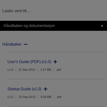
Laster, vent litt ...
Håndbøker og dokumentasjon
Håndbøker
User's Guide (PDF) (v1.0)
v.1.0
11-Sep-2013
3.37 MB
.pdf
Startup Guide (v1.0)
v.1.0
10-Sep-2013
0.59 MB
.pdf