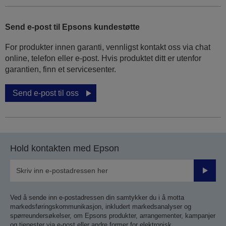
Send e-post til Epsons kundestøtte
For produkter innen garanti, vennligst kontakt oss via chat
online, telefon eller e-post. Hvis produktet ditt er utenfor
garantien, finn et servicesenter.
Send e-post til oss
Hold kontakten med Epson
Send
inn
Ved å sende inn e-postadressen din samtykker du i å motta
markedsføringskommunikasjon, inkludert markedsanalyser og
spørreundersøkelser, om Epsons produkter, arrangementer, kampanjer
og tjenester via e-post eller andre former for elektronisk