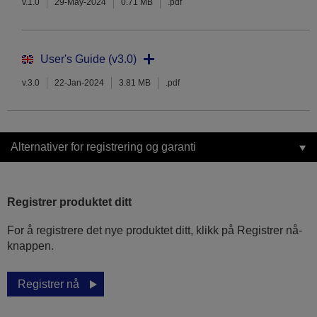
v.1.0
29-May-2024
0.71 MB
.pdf
User's Guide (v3.0)
v.3.0
22-Jan-2024
3.81 MB
.pdf
Alternativer for registrering og garanti
Registrer produktet ditt
For å registrere det nye produktet ditt, klikk på Registrer nå-
knappen.
Registrer nå