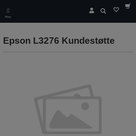
Skip
to
Søk
main
Meny
content
Epson L3276 Kundestøtte