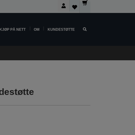
KJØP PÅ NETT
OM
KUNDESTØTTE
destøtte