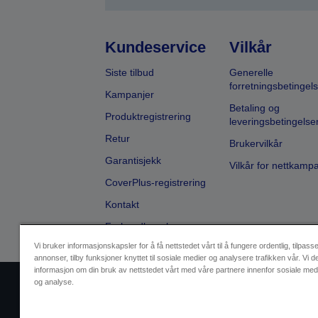
Kundeservice
Vilkår
Siste tilbud
Generelle
forretningsbetingels
Kampanjer
Betaling og
Produktregistrering
leveringsbetingelse
Retur
Brukervilkår
Garantisjekk
Vilkår for nettkamp
CoverPlus-registrering
Kontakt
Forhandlersøk
Vi bruker informasjonskapsler for å få nettstedet vårt til å fungere ordentlig, tilpass
annonser, tilby funksjoner knyttet til sosiale medier og analysere trafikken vår. Vi d
informasjon om din bruk av nettstedet vårt med våre partnere innenfor sosiale med
og analyse.
Selgeridentifikasjon
Produktsa
Ta kontakt med oss vedrørende pe