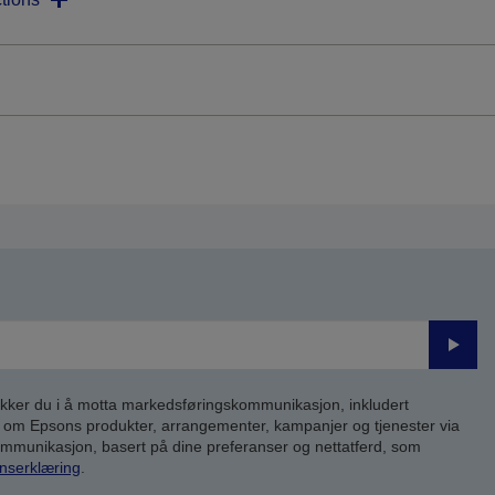
Send
inn
kker du i å motta markedsføringskommunikasjon, inkludert
om Epsons produkter, arrangementer, kampanjer og tjenester via
kommunikasjon, basert på dine preferanser og nettatferd, som
nserklæring
.