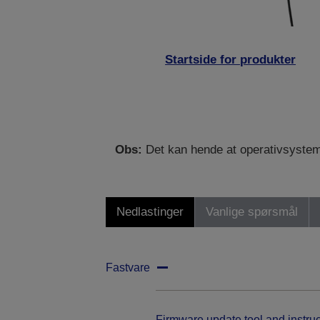
Startside for produkter
Obs:
Det kan hende at operativsystemet 
Nedlastinger
Vanlige spørsmål
Fastvare
Firmware update tool and instruc