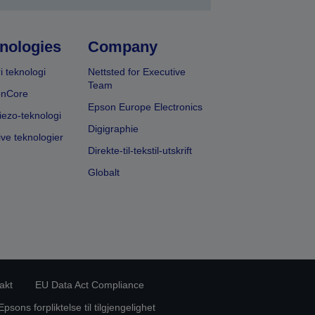
nologies
Company
i teknologi
Nettsted for Executive
Team
onCore
Epson Europe Electronics
iezo-teknologi
Digigraphie
ive teknologier
Direkte-til-tekstil-utskrift
Globalt
akt
EU Data Act Compliance
Epsons forpliktelse til tilgjengelighet