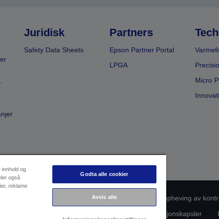
Juridisk
Partners
Tech
Safety Data Sheets
Epson Partner Portal
Varmefr
er
LPGA
Precisi
Micro P
r
Innovat
anjer
e innhold og
Godta alle cookier
eler også
ier, reklame
Avvis alle
msvarsidentifikasjon
Personvernerklæring
Oppheving av kontr
rsonopplysningene dine
Informasjon om informasjonskapsler