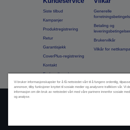
Kundeservice
Vilkår
Siste tilbud
Generelle
forretningsbetingels
Kampanjer
Betaling og
Produktregistrering
leveringsbetingelse
Retur
Brukervilkår
Garantisjekk
Vilkår for nettkamp
CoverPlus-registrering
Kontakt
Forhandlersøk
Vi bruker informasjonskapsler for å få nettstedet vårt til å fungere ordentlig, tilpass
annonser, tilby funksjoner knyttet til sosiale medier og analysere trafikken vår. Vi d
informasjon om din bruk av nettstedet vårt med våre partnere innenfor sosiale med
og analyse.
Selgeridentifikasjon
Produktsa
Ta kontakt med oss vedrørende pe