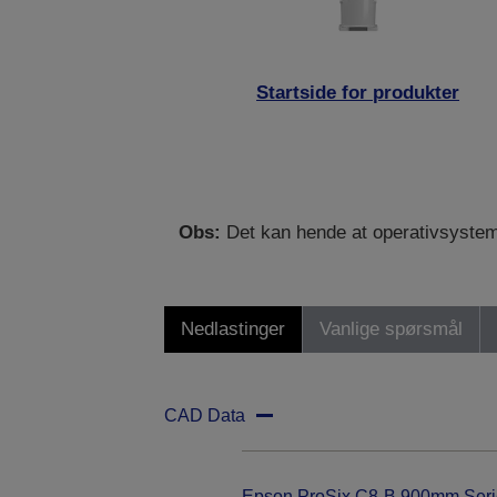
Startside for produkter
Obs:
Det kan hende at operativsystemet 
Nedlastinger
Vanlige spørsmål
CAD Data
Epson ProSix C8-B 900mm Seri