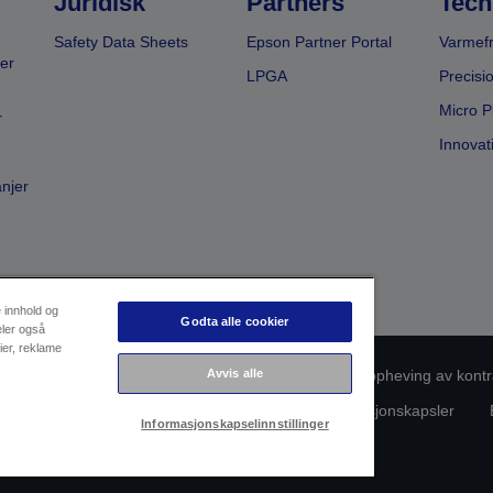
Juridisk
Partners
Tech
Safety Data Sheets
Epson Partner Portal
Varmefr
er
LPGA
Precisi
Micro P
r
Innovat
anjer
e innhold og
Godta alle cookier
eler også
ier, reklame
Avvis alle
msvarsidentifikasjon
Personvernerklæring
Oppheving av kontr
rsonopplysningene dine
Informasjon om informasjonskapsler
Informasjonskapselinnstillinger
Copyright (c) 2026 Seiko Epson