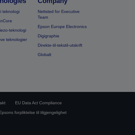
nologies
Company
i teknologi
Nettsted for Executive
Team
onCore
Epson Europe Electronics
iezo-teknologi
Digigraphie
ive teknologier
Direkte-til-tekstil-utskrift
Globalt
akt
EU Data Act Compliance
Epsons forpliktelse til tilgjengelighet