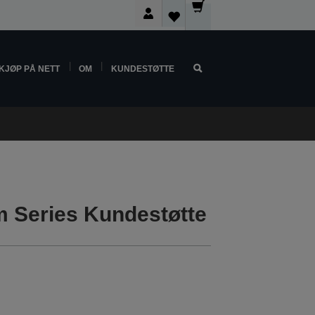
KJØP PÅ NETT
OM
KUNDESTØTTE
 Series Kundestøtte