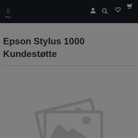
Skip
to
Søk
main
Meny
content
Epson Stylus 1000
Kundestøtte