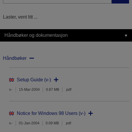
Laster, vent litt ...
Håndbøker og dokumentasjon
Håndbøker
Setup Guide (v-)
v.-
15-Mar-2004
0.87 MB
.pdf
Notice for Windows 98 Users (v-)
v.-
01-Jan-2004
0.09 MB
.pdf