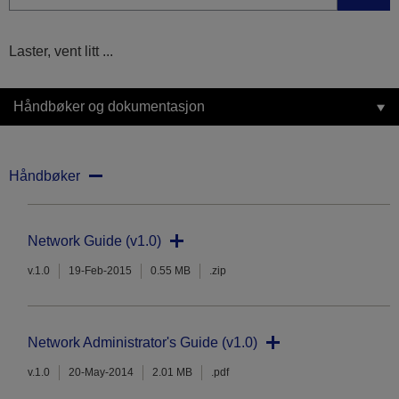
Laster, vent litt ...
Håndbøker og dokumentasjon
Håndbøker
Network Guide (v1.0)
v.1.0
19-Feb-2015
0.55 MB
.zip
Network Administrator's Guide (v1.0)
v.1.0
20-May-2014
2.01 MB
.pdf