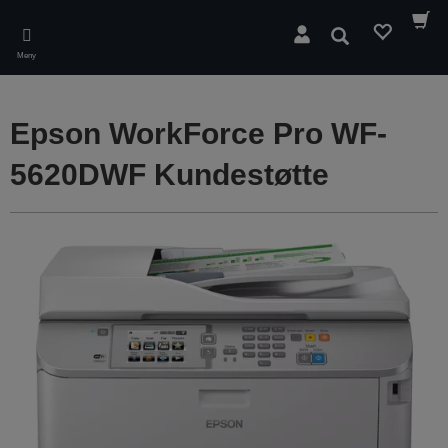
Skip
to
Søk
main
Meny
content
Epson WorkForce Pro WF-
5620DWF Kundestøtte