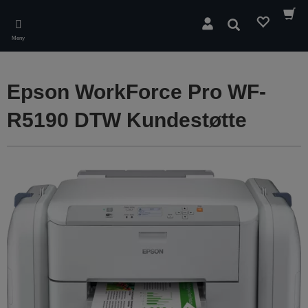
Skip
to
Søk
main
Meny
content
Epson WorkForce Pro WF-
R5190 DTW Kundestøtte