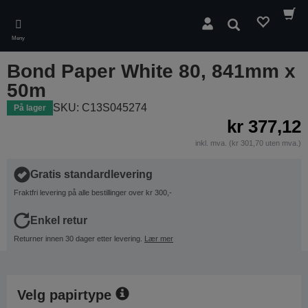
Skip
to
Søk
main
Meny
content
Bond Paper White 80, 841mm x
50m
SKU: C13S045274
På lager
kr 377,12
inkl. mva. (kr 301,70 uten mva.)
Gratis standardlevering
Fraktfri levering på alle bestillinger over kr 300,-
Enkel retur
Returner innen 30 dager etter levering.
Lær mer
Velg papirtype