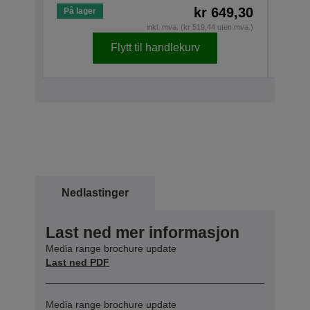
kr 649,30
På lager
På la
inkl. mva. (kr 519,44 uten mva.)
Flytt til handlekurv
Nedlastinger
Last ned mer informasjon
Media range brochure update
Last ned PDF
Media range brochure update