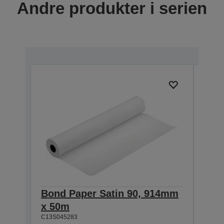
Andre produkter i serien
Bond Paper Satin 90, 914mm
Bond
x 50m
106
C13S045283
C13S0