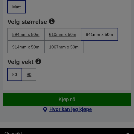
Matt
Velg størrelse
594mm x 50m
610mm x 50m
841mm x 50m
914mm x 50m
1067mm x 50m
Velg vekt
80
90
Kjøp nå
Hvor kan jeg kjøpe
Oversikt