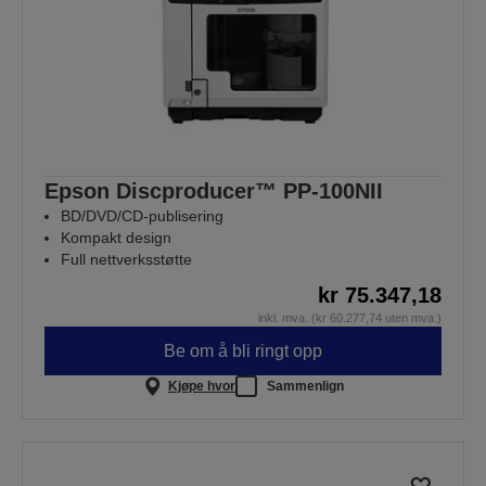
Epson Discproducer™ PP-100NII
BD/DVD/CD-publisering
Kompakt design
Full nettverksstøtte
kr 75.347,18
inkl. mva. (kr 60.277,74 uten mva.)
Be om å bli ringt opp
Kjøpe hvor
Sammenlign