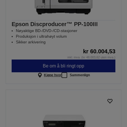
Epson Discproducer™ PP-100III
Nøyaktige BD-/DVD-/CD-stasjoner
Produksjon i ultrahøyt volum
Sikker arkivering
kr 60.004,53
inkl. mva. (kr 48.003,62 uten mva.)
Be om å bli ringt opp
Kjøpe hvor
Sammenlign