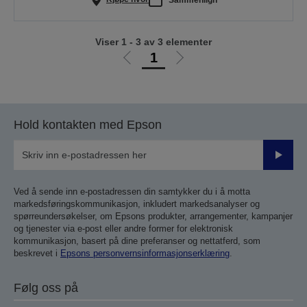
Viser 1 - 3 av 3 elementer
1
Gå
Gå
til
til
forrige
neste
side
side
Hold kontakten med Epson
Send
inn
Ved å sende inn e-postadressen din samtykker du i å motta
markedsføringskommunikasjon, inkludert markedsanalyser og
spørreundersøkelser, om Epsons produkter, arrangementer, kampanjer
og tjenester via e-post eller andre former for elektronisk
kommunikasjon, basert på dine preferanser og nettatferd, som
beskrevet i
Epsons personvernsinformasjonserklæring
.
Følg oss på