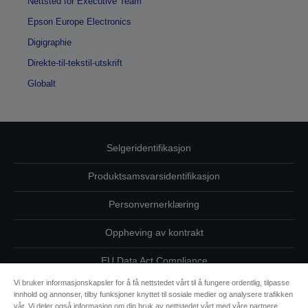
Nettsted for Executive Team
Epson Europe Electronics
Digigraphie
Direkte-til-tekstil-utskrift
Globalt
Selgeridentifikasjon
Produktsamsvarsidentifikasjon
Personvernerklæring
Oppheving av kontrakt
EU Data Act Compliance
Vi bruker informasjonskapsler for å få nettstedet vårt til å fungere ordentlig, tilpasse
Ta kontakt med oss vedrørende personopplysningene dine
innhold og annonser, tilby funksjoner knyttet til sosiale medier og analysere trafikken
vår. Vi deler også informasjon om din bruk av nettstedet vårt med våre partnere