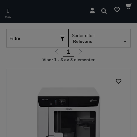
Skip
to
Søk
main
Meny
content
Sorter etter:
Filtre
1
Gå
Gå
Viser 1 - 3 av 3 elementer
til
til
forrige
neste
side
side