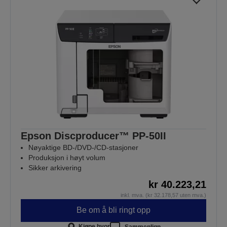
Epson Discproducer™ PP-50II
Nøyaktige BD-/DVD-/CD-stasjoner
Produksjon i høyt volum
Sikker arkivering
kr 40.223,21
inkl. mva. (kr 32.178,57 uten mva.)
Be om å bli ringt opp
Kjøpe hvor
Sammenlign