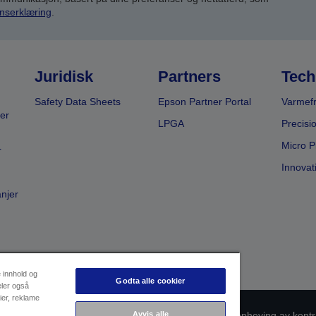
nserklæring
.
Juridisk
Partners
Tech
Safety Data Sheets
Epson Partner Portal
Varmefr
er
LPGA
Precisi
Micro P
r
Innovat
anjer
e innhold og
Godta alle cookier
eler også
ier, reklame
msvarsidentifikasjon
Personvernerklæring
Avvis alle
Oppheving av kontr