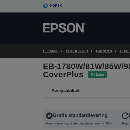
Skip
NORSK
to
main
content
HJEMME
PRODUKTER
GARANTI
COVE
EB-1780W/81W/85W/9
CoverPlus
På lager
Kompatibilitet
Gratis standardlevering
Fraktfri levering på alle bestillinger over kr 300,-
Retur