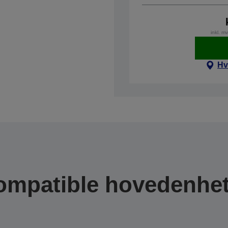
inkl. m
Hv
ompatible hovedenhet