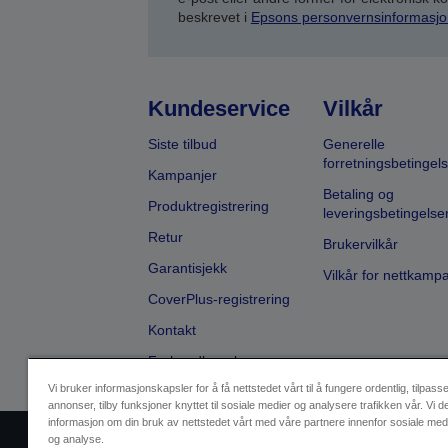
beskrevet i
Epsons personvernsinformasjo
Kundeservice
Vilkår
Siste tilbud
Generelle
forretningsbetingels
Kampanjer
Betaling og
Produktregistrering
leveringsbetingelse
Retur
Brukervilkår
Garantisjekk
Vilkår for nettkamp
CoverPlus-registrering
Kontakt
Forhandlersøk
Vi bruker informasjonskapsler for å få nettstedet vårt til å fungere ordentlig, tilpass
annonser, tilby funksjoner knyttet til sosiale medier og analysere trafikken vår. Vi d
informasjon om din bruk av nettstedet vårt med våre partnere innenfor sosiale med
og analyse.
Selgeridentifikasjon
Produktsa