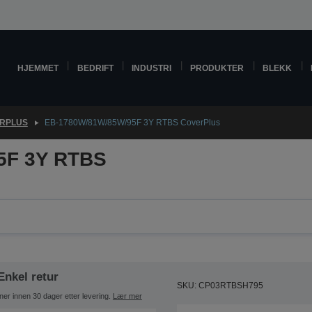
HJEMMET
BEDRIFT
INDUSTRI
PRODUKTER
BLEKK
RPLUS
EB-1780W/81W/85W/95F 3Y RTBS CoverPlus
5F 3Y RTBS
Enkel retur
SKU: CP03RTBSH795
ner innen 30 dager etter levering.
Lær mer