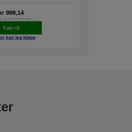
kr 999,14
va. (kr 799,31 uten mva.)
Kjøp nå
or kan jeg kjøpe
er