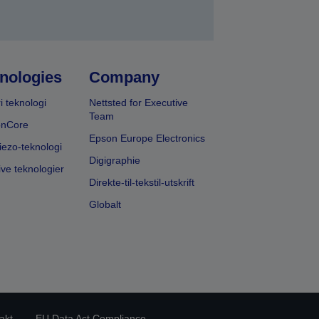
nologies
Company
i teknologi
Nettsted for Executive
Team
onCore
Epson Europe Electronics
iezo-teknologi
Digigraphie
ive teknologier
Direkte-til-tekstil-utskrift
Globalt
akt
EU Data Act Compliance