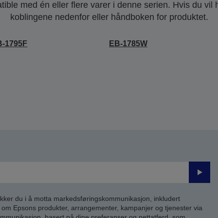
ble med én eller flere varer i denne serien. Hvis du vil
koblingene nedenfor eller håndboken for produktet.
B-1795F
EB-1785W
Send
inn
kker du i å motta markedsføringskommunikasjon, inkludert
om Epsons produkter, arrangementer, kampanjer og tjenester via
kommunikasjon, basert på dine preferanser og nettatferd, som