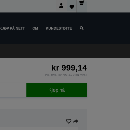
KJØP PÅ NETT
OM
KUNDESTØTTE
kr 999,14
inkl. mva. (kr 799,31 uten mva.)
Kjøp nå