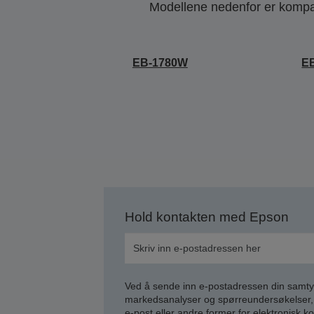
Modellene nedenfor er kompati
EB-1780W
E
Hold kontakten med Epson
Ved å sende inn e-postadressen din samty
markedsanalyser og spørreundersøkelser, 
e-post eller andre former for elektronisk 