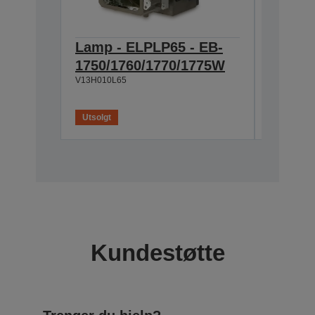
Lamp - ELPLP65 - EB-
Screen
1750/1760/1770/1775W
Mobile
V13H010L65
V12H002S
Utsolgt
Kundestøtte