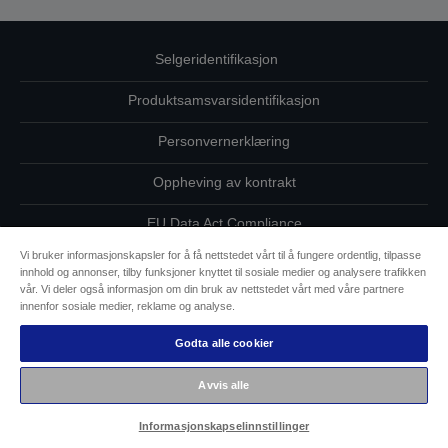
Selgeridentifikasjon
Produktsamsvarsidentifikasjon
Personvernerklæring
Oppheving av kontrakt
EU Data Act Compliance
Vi bruker informasjonskapsler for å få nettstedet vårt til å fungere ordentlig, tilpasse
Ta kontakt med oss vedrørende personopplysningene dine
innhold og annonser, tilby funksjoner knyttet til sosiale medier og analysere trafikken
vår. Vi deler også informasjon om din bruk av nettstedet vårt med våre partnere
Informasjon om informasjonskapsler
innenfor sosiale medier, reklame og analyse.
Godta alle cookier
Epsons forpliktelse til tilgjengelighet
Avvis alle
Copyright (c) 2026 Seiko Epson
Informasjonskapselinnstillinger