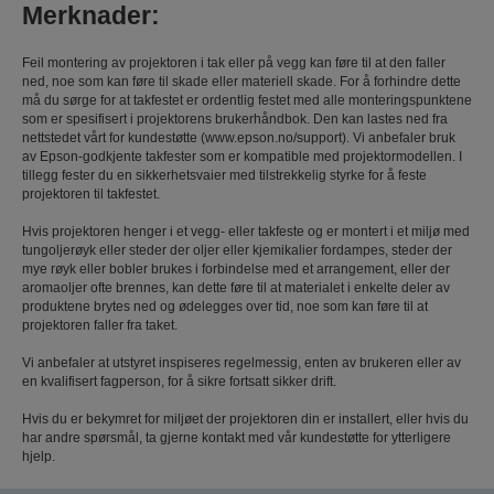
Merknader:
Feil montering av projektoren i tak eller på vegg kan føre til at den faller
ned, noe som kan føre til skade eller materiell skade. For å forhindre dette
må du sørge for at takfestet er ordentlig festet med alle monteringspunktene
som er spesifisert i projektorens brukerhåndbok. Den kan lastes ned fra
nettstedet vårt for kundestøtte (www.epson.no/support). Vi anbefaler bruk
av Epson-godkjente takfester som er kompatible med projektormodellen. I
tillegg fester du en sikkerhetsvaier med tilstrekkelig styrke for å feste
projektoren til takfestet.
Hvis projektoren henger i et vegg- eller takfeste og er montert i et miljø med
tungoljerøyk eller steder der oljer eller kjemikalier fordampes, steder der
mye røyk eller bobler brukes i forbindelse med et arrangement, eller der
aromaoljer ofte brennes, kan dette føre til at materialet i enkelte deler av
produktene brytes ned og ødelegges over tid, noe som kan føre til at
projektoren faller fra taket.
Vi anbefaler at utstyret inspiseres regelmessig, enten av brukeren eller av
en kvalifisert fagperson, for å sikre fortsatt sikker drift.
Hvis du er bekymret for miljøet der projektoren din er installert, eller hvis du
har andre spørsmål, ta gjerne kontakt med vår kundestøtte for ytterligere
hjelp.