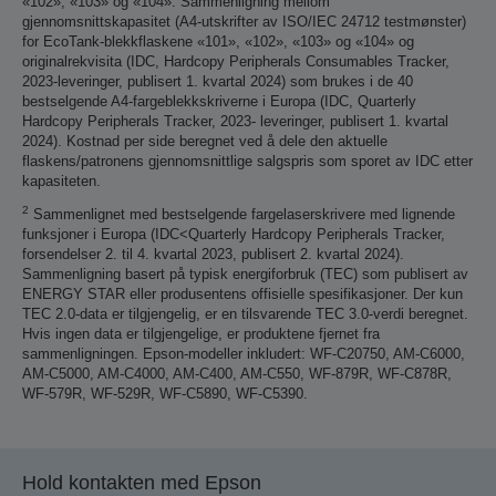
«102», «103» og «104». Sammenligning mellom
gjennomsnittskapasitet (A4-utskrifter av ISO/IEC 24712 testmønster)
for EcoTank-blekkflaskene «101», «102», «103» og «104» og
originalrekvisita (IDC, Hardcopy Peripherals Consumables Tracker,
2023-leveringer, publisert 1. kvartal 2024) som brukes i de 40
bestselgende A4-fargeblekkskriverne i Europa (IDC, Quarterly
Hardcopy Peripherals Tracker, 2023- leveringer, publisert 1. kvartal
2024). Kostnad per side beregnet ved å dele den aktuelle
flaskens/patronens gjennomsnittlige salgspris som sporet av IDC etter
kapasiteten.
2
Sammenlignet med bestselgende fargelaserskrivere med lignende
funksjoner i Europa (IDC<Quarterly Hardcopy Peripherals Tracker,
forsendelser 2. til 4. kvartal 2023, publisert 2. kvartal 2024).
Sammenligning basert på typisk energiforbruk (TEC) som publisert av
ENERGY STAR eller produsentens offisielle spesifikasjoner. Der kun
TEC 2.0-data er tilgjengelig, er en tilsvarende TEC 3.0-verdi beregnet.
Hvis ingen data er tilgjengelige, er produktene fjernet fra
sammenligningen. Epson-modeller inkludert: WF-C20750, AM-C6000,
AM-C5000, AM-C4000, AM-C400, AM-C550, WF-879R, WF-C878R,
WF-579R, WF-529R, WF-C5890, WF-C5390.
Hold kontakten med Epson