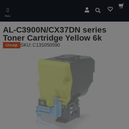
Skip
to
Søk
main
Meny
content
AL-C3900N/CX37DN series
Toner Cartridge Yellow 6k
SKU: C13S050590
Utsolgt