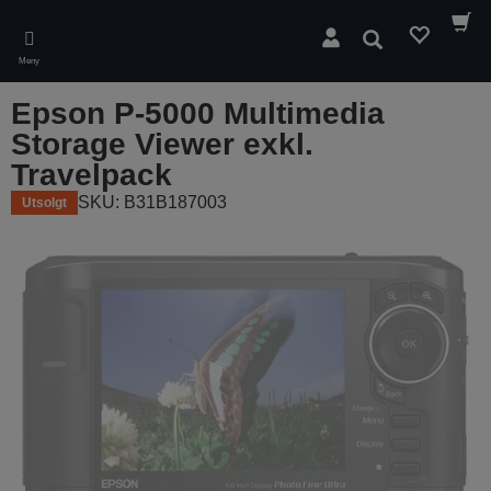
Skip
to
Søk
main
Meny
content
Epson P-5000 Multimedia
Storage Viewer exkl.
Travelpack
SKU: B31B187003
Utsolgt