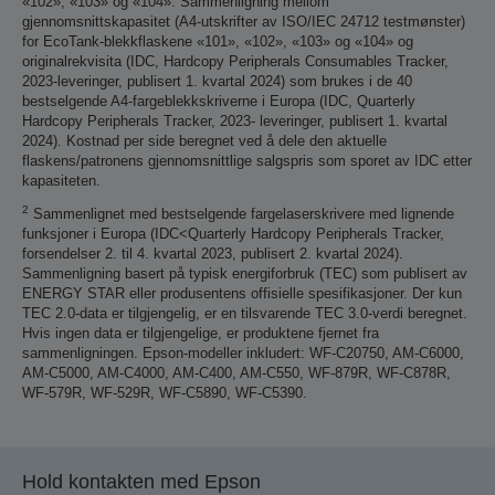
«102», «103» og «104». Sammenligning mellom
gjennomsnittskapasitet (A4-utskrifter av ISO/IEC 24712 testmønster)
for EcoTank-blekkflaskene «101», «102», «103» og «104» og
originalrekvisita (IDC, Hardcopy Peripherals Consumables Tracker,
2023-leveringer, publisert 1. kvartal 2024) som brukes i de 40
bestselgende A4-fargeblekkskriverne i Europa (IDC, Quarterly
Hardcopy Peripherals Tracker, 2023- leveringer, publisert 1. kvartal
2024). Kostnad per side beregnet ved å dele den aktuelle
flaskens/patronens gjennomsnittlige salgspris som sporet av IDC etter
kapasiteten.
2
Sammenlignet med bestselgende fargelaserskrivere med lignende
funksjoner i Europa (IDC<Quarterly Hardcopy Peripherals Tracker,
forsendelser 2. til 4. kvartal 2023, publisert 2. kvartal 2024).
Sammenligning basert på typisk energiforbruk (TEC) som publisert av
ENERGY STAR eller produsentens offisielle spesifikasjoner. Der kun
TEC 2.0-data er tilgjengelig, er en tilsvarende TEC 3.0-verdi beregnet.
Hvis ingen data er tilgjengelige, er produktene fjernet fra
sammenligningen. Epson-modeller inkludert: WF-C20750, AM-C6000,
AM-C5000, AM-C4000, AM-C400, AM-C550, WF-879R, WF-C878R,
WF-579R, WF-529R, WF-C5890, WF-C5390.
Hold kontakten med Epson