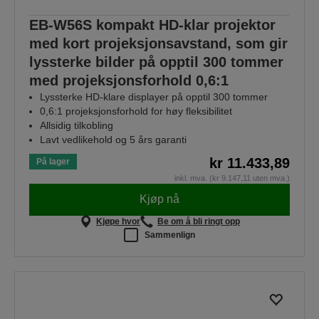
EB-W56S kompakt HD-klar projektor
med kort projeksjonsavstand, som gir
lyssterke bilder på opptil 300 tommer
med projeksjonsforhold 0,6:1
Lyssterke HD-klare displayer på opptil 300 tommer
0,6:1 projeksjonsforhold for høy fleksibilitet
Allsidig tilkobling
Lavt vedlikehold og 5 års garanti
kr 11.433,89
På lager
inkl. mva. (kr 9.147,11 uten mva.)
Kjøp nå
Kjøpe hvor
Be om å bli ringt opp
Sammenlign