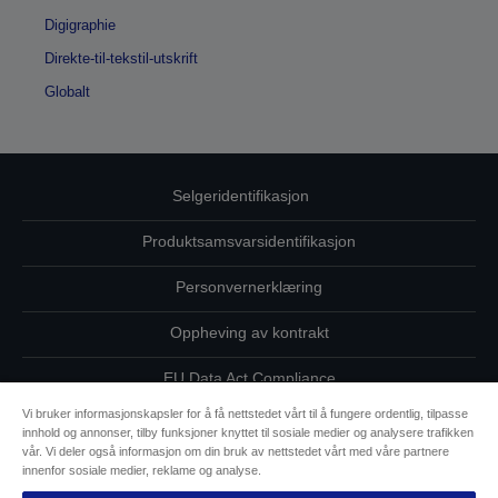
Digigraphie
Direkte-til-tekstil-utskrift
Globalt
Selgeridentifikasjon
Produktsamsvarsidentifikasjon
Personvernerklæring
Oppheving av kontrakt
EU Data Act Compliance
Vi bruker informasjonskapsler for å få nettstedet vårt til å fungere ordentlig, tilpasse
Ta kontakt med oss vedrørende personopplysningene dine
innhold og annonser, tilby funksjoner knyttet til sosiale medier og analysere trafikken
vår. Vi deler også informasjon om din bruk av nettstedet vårt med våre partnere
Informasjon om informasjonskapsler
innenfor sosiale medier, reklame og analyse.