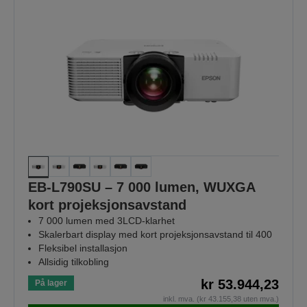
EB-L790SU – 7 000 lumen, WUXGA
kort projeksjonsavstand
7 000 lumen med 3LCD-klarhet
Skalerbart display med kort projeksjonsavstand til 400
Fleksibel installasjon
Allsidig tilkobling
kr 53.944,23
På lager
inkl. mva. (kr 43.155,38 uten mva.)