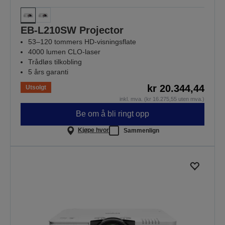
EB-L210SW Projector
53–120 tommers HD-visningsflate
4000 lumen CLO-laser
Trådløs tilkobling
5 års garanti
kr 20.344,44
Utsolgt
inkl. mva. (kr 16.275,55 uten mva.)
Be om å bli ringt opp
Kjøpe hvor
Sammenlign