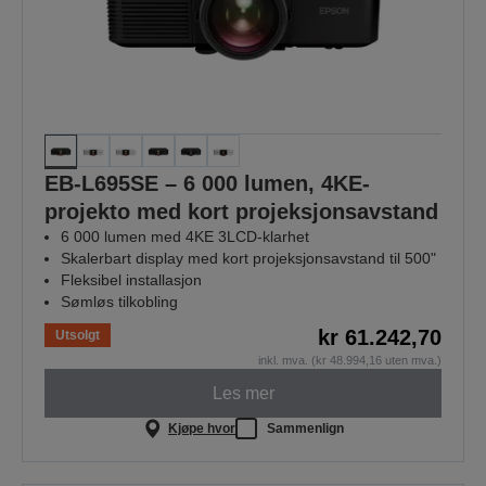
EB-L695SE – 6 000 lumen, 4KE-
projekto med kort projeksjonsavstand
6 000 lumen med 4KE 3LCD-klarhet
Skalerbart display med kort projeksjonsavstand til 500"
Fleksibel installasjon
Sømløs tilkobling
kr 61.242,70
Utsolgt
inkl. mva. (kr 48.994,16 uten mva.)
Les mer
Kjøpe hvor
Sammenlign