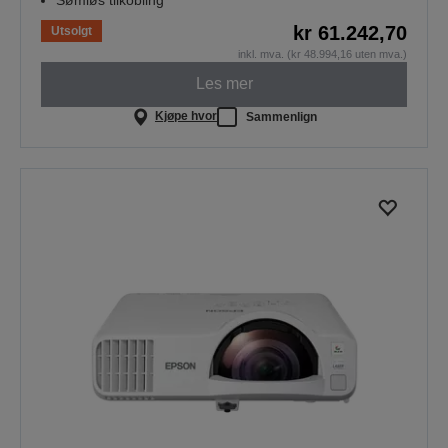
kr 61.242,70
Utsolgt
inkl. mva. (kr 48.994,16 uten mva.)
Les mer
Kjøpe hvor
Sammenlign