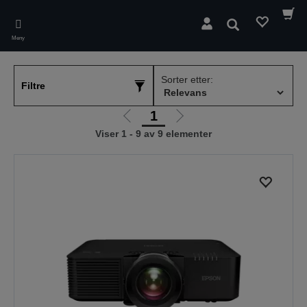
Skip
to
Søk
main
Meny
content
Sorter etter:
Filtre
1
Gå
Gå
Viser 1 - 9 av 9 elementer
til
til
forrige
neste
side
side