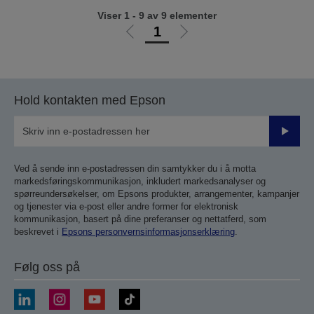
Viser 1 - 9 av 9 elementer
1
Gå
Gå
til
til
forrige
neste
side
side
Hold kontakten med Epson
Send
inn
Ved å sende inn e-postadressen din samtykker du i å motta
markedsføringskommunikasjon, inkludert markedsanalyser og
spørreundersøkelser, om Epsons produkter, arrangementer, kampanjer
og tjenester via e-post eller andre former for elektronisk
kommunikasjon, basert på dine preferanser og nettatferd, som
beskrevet i
Epsons personvernsinformasjonserklæring
.
Følg oss på