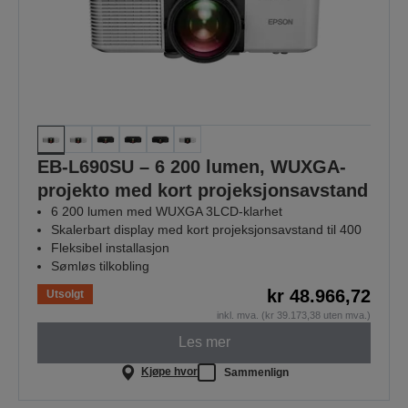
EB-L690SU – 6 200 lumen, WUXGA-
projekto med kort projeksjonsavstand
6 200 lumen med WUXGA 3LCD-klarhet
Skalerbart display med kort projeksjonsavstand til 400
Fleksibel installasjon
Sømløs tilkobling
kr 48.966,72
Utsolgt
inkl. mva. (kr 39.173,38 uten mva.)
Les mer
Kjøpe hvor
Sammenlign