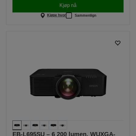
Kjøp nå
Kjøpe hvor
Sammenlign
EB-L695SU – 6 200 lumen, WUXGA-