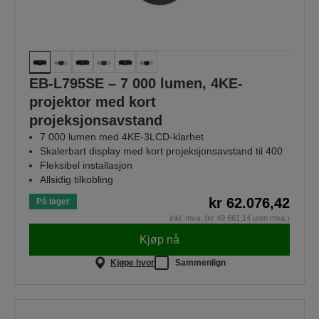
EB-L795SE – 7 000 lumen, 4KE-
projektor med kort
projeksjonsavstand
7 000 lumen med 4KE-3LCD-klarhet
Skalerbart display med kort projeksjonsavstand til 400
Fleksibel installasjon
Allsidig tilkobling
kr 62.076,42
På lager
inkl. mva. (kr 49.661,14 uten mva.)
Kjøp nå
Kjøpe hvor
Sammenlign