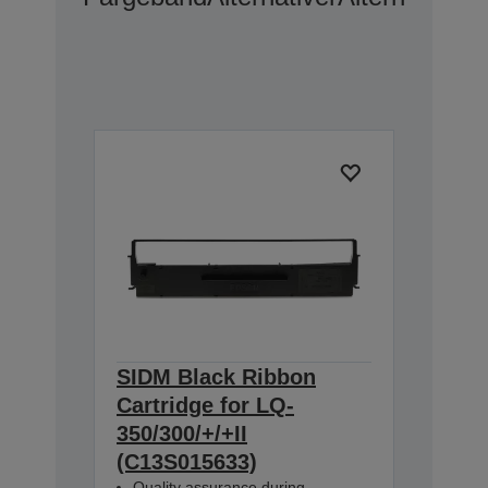
SIDM Black Ribbon
Cartridge for LQ-
350/300/+/+II
(C13S015633)
Quality assurance during