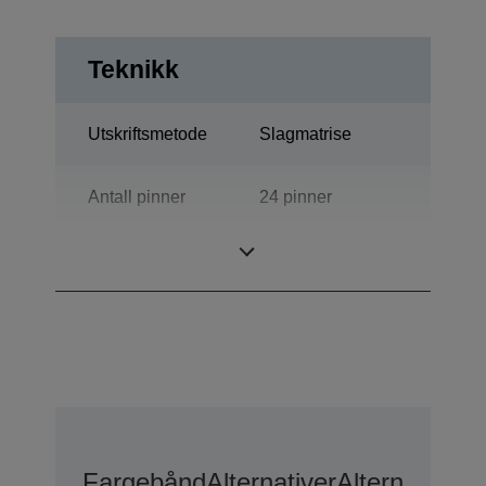
Teknikk
Utskriftsmetode
Slagmatrise
Antall pinner
24 pinner
Antall spalter
80 kolonner
Fargebånd
Alternativer
Alternativer