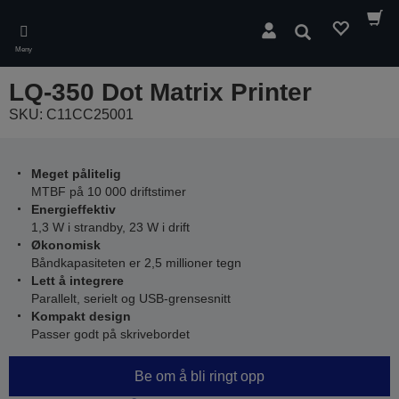
Skip
to
Søk
main
Meny
content
LQ-350 Dot Matrix Printer
SKU: C11CC25001
Meget pålitelig
MTBF på 10 000 driftstimer
Energieffektiv
1,3 W i strandby, 23 W i drift
Økonomisk
Båndkapasiteten er 2,5 millioner tegn
Lett å integrere
Parallelt, serielt og USB-grensesnitt
Kompakt design
Passer godt på skrivebordet
Be om å bli ringt opp