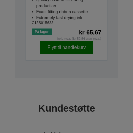
production
Exact fitting ribbon cassette
Extremely fast drying ink
C13S015633
kr 65,67
På lager
inkl. mva. (kr 52,54 uten mva.)
Flytt til handlekurv
Kundestøtte