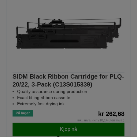
SIDM Black Ribbon Cartridge for PLQ-
20/22, 3-Pack (C13S015339)
Quality assurance during production
Exact fitting ribbon cassette
Extremely fast drying ink
kr 262,68
På lager
inkl. mva. (kr 210,14 uten mva.)
Kjøp nå