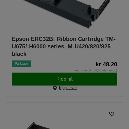
Epson ERC32B: Ribbon Cartridge TM-
U675/-H6000 series, M-U420/820/825
black
kr 48,20
På lager
inkl. mva. (kr 38,56 uten mva.)
Kjøp nå
Kjøpe hvor