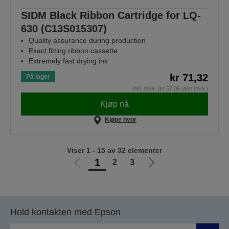
SIDM Black Ribbon Cartridge for LQ-
630 (C13S015307)
Quality assurance during production
Exact fitting ribbon cassette
Extremely fast drying ink
kr 71,32
På lager
inkl. mva. (kr 57,06 uten mva.)
Kjøp nå
Kjøpe hvor
Viser 1 - 15 av 32 elementer
1
2
3
Gå
Gå
til
til
forrige
neste
side
side
Hold kontakten med Epson