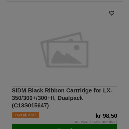
SIDM Black Ribbon Cartridge for LX-
350/300+/300+II, Dualpack
(C13S015647)
kr 98,50
Lavt på lager
inkl. mva. (kr 78,80 uten mva.)