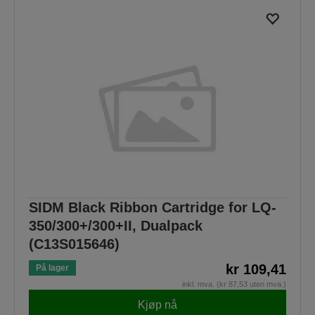
SIDM Black Ribbon Cartridge for LQ-
350/300+/300+II, Dualpack
(C13S015646)
kr 109,41
På lager
inkl. mva. (kr 87,53 uten mva.)
Kjøp nå