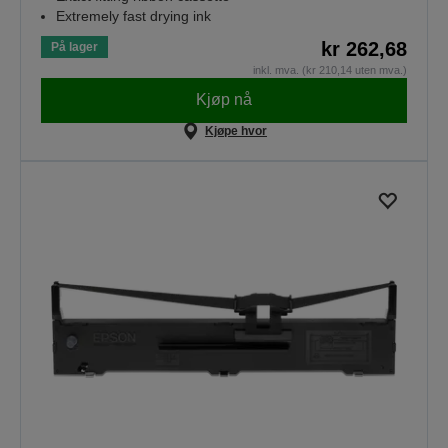
Extremely fast drying ink
kr 262,68
På lager
inkl. mva. (kr 210,14 uten mva.)
Kjøp nå
Kjøpe hvor