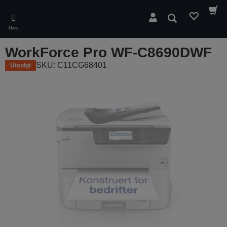
Skip
to
Søk
main
Meny
content
WorkForce Pro WF-C8690DWF
SKU: C11CG68401
Utsolgt