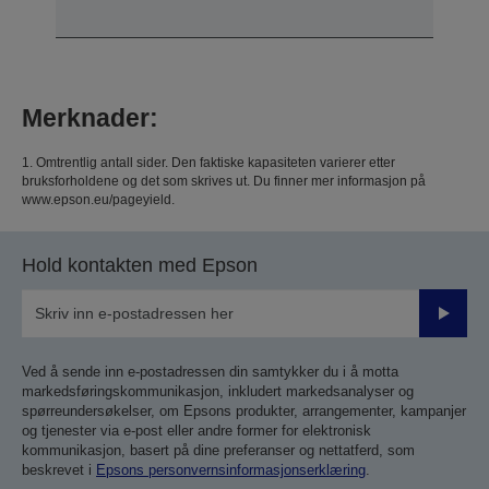
Merknader:
1. Omtrentlig antall sider. Den faktiske kapasiteten varierer etter
bruksforholdene og det som skrives ut. Du finner mer informasjon på
www.epson.eu/pageyield.
Hold kontakten med Epson
Send
inn
Ved å sende inn e-postadressen din samtykker du i å motta
markedsføringskommunikasjon, inkludert markedsanalyser og
spørreundersøkelser, om Epsons produkter, arrangementer, kampanjer
og tjenester via e-post eller andre former for elektronisk
kommunikasjon, basert på dine preferanser og nettatferd, som
beskrevet i
Epsons personvernsinformasjonserklæring
.