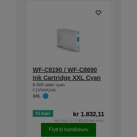
WF-C8190 / WF-C8690
WF-C8
Ink Cartridge XXL Cyan
Ink Ca
8 000 sider cyan
Magen
C13T04A24N
8 000 sid
XXL
C13T04A3
XXL
kr 1.832,11
På lager
På lager
inkl. mva. (kr 1.465,69 uten mva.)
Flytt til handlekurv
F