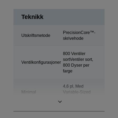
Teknikk
PrecisionCore™-
Utskriftsmetode
skrivehode
800 Ventiler
sortVentiler sort,
Ventilkonfigurasjoner
800 Dyser per
farge
4,6 pl, Med
Minimal
Variable-Sized
dråpestørrelse
Droplet
Technology