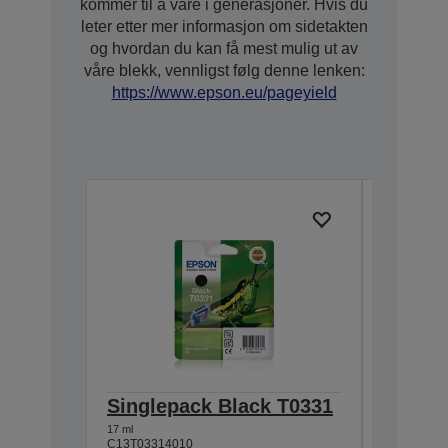
kommer til å vare i generasjoner. Hvis du
leter etter mer informasjon om sidetakten
og hvordan du kan få mest mulig ut av
våre blekk, vennligst følg denne lenken:
https://www.epson.eu/pageyield
Singlepack Black T0331
Single
17 ml
17 ml
C13T03314010
C13T03324