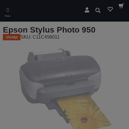
Skip
to
Søk
main
Meny
content
Epson Stylus Photo 950
SKU: C11C456011
Utsolgt