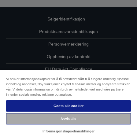
Selgeridentifikasjon
Produktsamsvarsidentifikasjon
Personvernerklæring
Oppheving av kontrakt
EU Data Act Compliance
Vi bruker informasjonskapsler for å få nettstedet vårt til å fungere ordentlig, tilpasse
Ta kontakt med oss vedrørende personopplysningene dine
innhold og annonser, tilby funksjoner knyttet til sosiale medier og analysere trafikken
vår. Vi deler også informasjon om din bruk av nettstedet vårt med våre partnere
Informasjon om informasjonskapsler
innenfor sosiale medier, reklame og analyse.
Godta alle cookier
Epsons forpliktelse til tilgjengelighet
Avvis alle
Copyright (c) 2026 Seiko Epson
Informasjonskapselinnstillinger