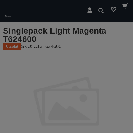
Skip
to
Søk
main
Meny
content
Singlepack Light Magenta
T624600
SKU: C13T624600
Utsolgt