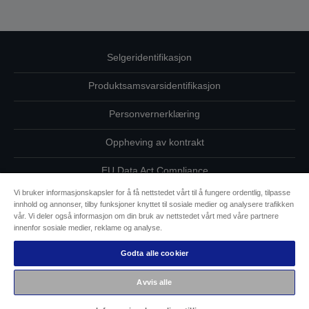
Selgeridentifikasjon
Produktsamsvarsidentifikasjon
Personvernerklæring
Oppheving av kontrakt
EU Data Act Compliance
Vi bruker informasjonskapsler for å få nettstedet vårt til å fungere ordentlig, tilpasse
Ta kontakt med oss vedrørende personopplysningene dine
innhold og annonser, tilby funksjoner knyttet til sosiale medier og analysere trafikken
vår. Vi deler også informasjon om din bruk av nettstedet vårt med våre partnere
Informasjon om informasjonskapsler
innenfor sosiale medier, reklame og analyse.
Godta alle cookier
Epsons forpliktelse til tilgjengelighet
Avvis alle
Copyright (c) 2026 Seiko Epson