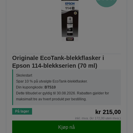
Originale EcoTank-blekkflasker i
Epson 114-blekkserien (70 ml)
Skolestart
Spar 10 % på utvalgte EcoTank-blekkflasker.
Din kupongkode:
BTS10
Dette tilbudet er gyldig til 30.08.2026. Rabatten gjelder for
maksimalt tre av hvert produkt per bestilling.
kr 215,00
På lager
inkl. mva. (kr 172,00 uten mva.)
Kjøp nå