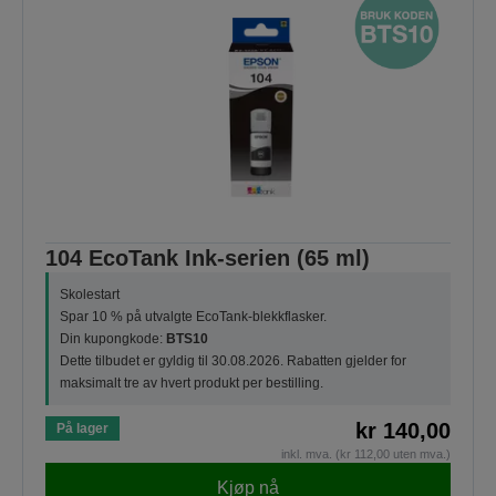
104 EcoTank Ink-serien (65 ml)
Skolestart
Spar 10 % på utvalgte EcoTank-blekkflasker.
Din kupongkode:
BTS10
Dette tilbudet er gyldig til 30.08.2026. Rabatten gjelder for
maksimalt tre av hvert produkt per bestilling.
kr 140,00
På lager
inkl. mva. (kr 112,00 uten mva.)
Kjøp nå