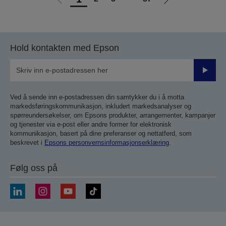
Gå
Gå
til
til
forrige
neste
side
side
Hold kontakten med Epson
Send
inn
Ved å sende inn e-postadressen din samtykker du i å motta
markedsføringskommunikasjon, inkludert markedsanalyser og
spørreundersøkelser, om Epsons produkter, arrangementer, kampanjer
og tjenester via e-post eller andre former for elektronisk
kommunikasjon, basert på dine preferanser og nettatferd, som
beskrevet i
Epsons personvernsinformasjonserklæring
.
Følg oss på