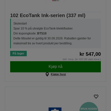
102 EcoTank Ink-serien (337 ml)
Skolestart
Spar 10 % på utvalgte EcoTank-blekkflasker.
Din kupongkode:
BTS10
Dette tilbudet er gyldig til 30.08.2026. Rabatten gjelder for
maksimalt tre av hvert produkt per bestilling.
kr 547,00
På lager
inkl. mva. (kr 437,60 uten mva.)
Kjøp nå
Kjøpe hvor