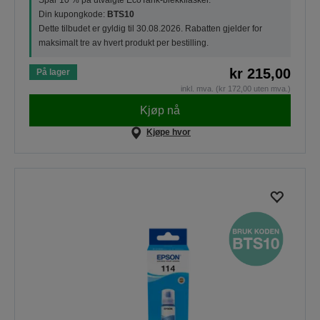
Spar 10 % på utvalgte EcoTank-blekkflasker.
Din kupongkode:
BTS10
Dette tilbudet er gyldig til 30.08.2026. Rabatten gjelder for
maksimalt tre av hvert produkt per bestilling.
kr 215,00
På lager
inkl. mva. (kr 172,00 uten mva.)
Kjøp nå
Kjøpe hvor