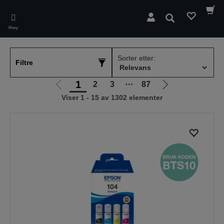
Skip
to
Søk
main
Meny
content
Sorter etter:
Filtre
1
2
3
⋯
87
Gå
Gå
Viser 1 - 15 av 1302 elementer
til
til
forrige
neste
side
side