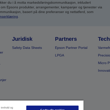
kker du i å motta markedsføringskommunikasjon, inkludert
om Epsons produkter, arrangementer, kampanjer og tjenester via
kommunikasjon, basert på dine preferanser og nettatferd, som
nserklæring
.
Juridisk
Partners
Tech
Safety Data Sheets
Epson Partner Portal
Varmefr
er
LPGA
Precisi
Micro P
r
Innovat
anjer
e innhold og