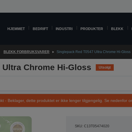
HJEMMET
BEDRIFT
INDUSTRI
PRODUKTER
BLEKK
BLEKK FORBRUKSVARER
Singlepack Red T0547 Ultra Chrome Hi-Gloss
 Ultra Chrome Hi-Gloss
Utsolgt
t - Beklager, dette produktet er ikke lenger tilgjengelig. Se nedenfor om
SKU: C13T05474020