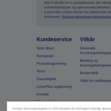
Ved å sende inn e-postadressen din samty
markedsanalyser og spørreundersøkelser, 
e-post eller andre former for elektronisk 
beskrevet i
Epsons personvernsinformasjo
Kundeservice
Vilkår
Siste tilbud
Generelle
forretningsbetingels
Kampanjer
Betaling og
Produktregistrering
leveringsbetingelse
Retur
Brukervilkår
Garantisjekk
Vilkår for nettkamp
CoverPlus-registrering
Kontakt
Forhandlersøk
Vi bruker informasjonskapsler for å få nettstedet vårt til å fungere ordentlig, tilpass