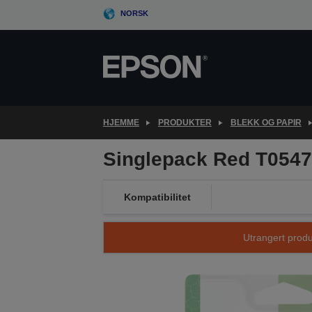
Skip
NORSK
to
main
content
HJEMME
PRODUKTER
BLEKK OG PAPIR
Singlepack Red T0547
Kompatibilitet
Utrangert produk