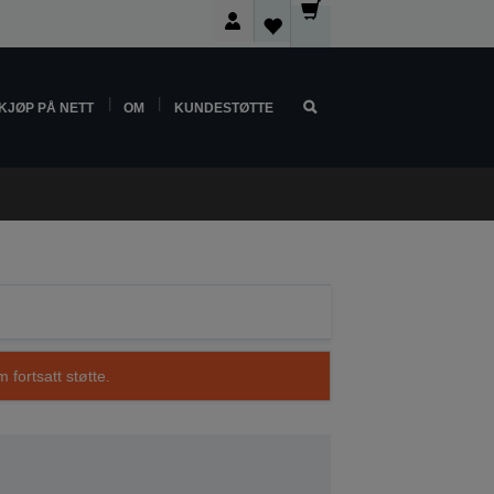
KJØP PÅ NETT
OM
KUNDESTØTTE
 fortsatt støtte.