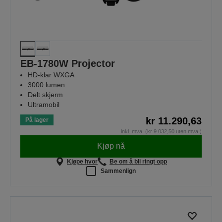
EB-1780W Projector
HD-klar WXGA
3000 lumen
Delt skjerm
Ultramobil
kr 11.290,63
På lager
inkl. mva. (kr 9.032,50 uten mva.)
Kjøp nå
Kjøpe hvor
Be om å bli ringt opp
Sammenlign