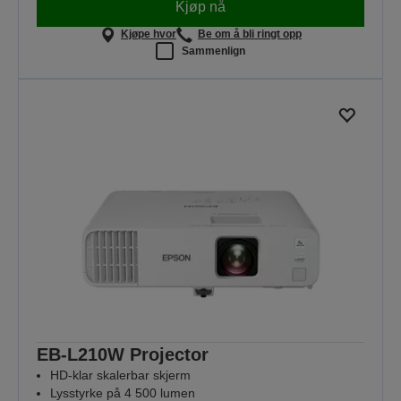
Kjøp nå
Kjøpe hvor
Be om å bli ringt opp
Sammenlign
EB-L210W Projector
HD-klar skalerbar skjerm
Lysstyrke på 4 500 lumen