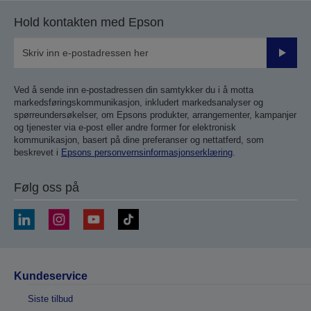
side
side
Hold kontakten med Epson
Send
inn
Ved å sende inn e-postadressen din samtykker du i å motta
markedsføringskommunikasjon, inkludert markedsanalyser og
spørreundersøkelser, om Epsons produkter, arrangementer, kampanjer
og tjenester via e-post eller andre former for elektronisk
kommunikasjon, basert på dine preferanser og nettatferd, som
beskrevet i
Epsons personvernsinformasjonserklæring
.
Følg oss på
Kundeservice
Siste tilbud