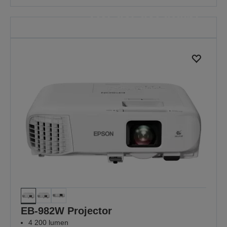
yter der det utgjør
mest
Fordi hver økt teller
OPPDAG MER
EB-982W Projector
4 200 lumen