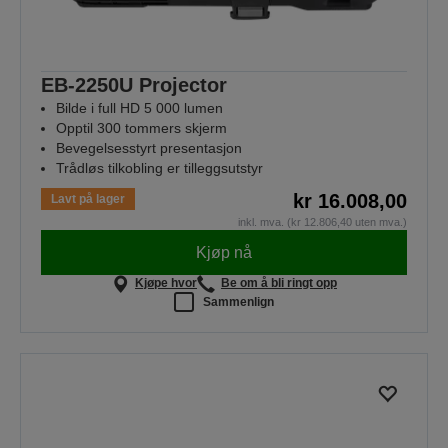
EB-2250U Projector
Bilde i full HD 5 000 lumen
Opptil 300 tommers skjerm
Bevegelsesstyrt presentasjon
Trådløs tilkobling er tilleggsutstyr
kr 16.008,00
Lavt på lager
inkl. mva. (kr 12.806,40 uten mva.)
Kjøp nå
Kjøpe hvor
Be om å bli ringt opp
Sammenlign