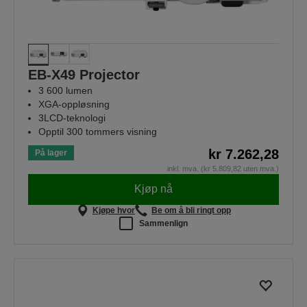
EB-X49 Projector
3 600 lumen
XGA-oppløsning
3LCD-teknologi
Opptil 300 tommers visning
kr 7.262,28
På lager
inkl. mva. (kr 5.809,82 uten mva.)
Kjøp nå
Kjøpe hvor
Be om å bli ringt opp
Sammenlign