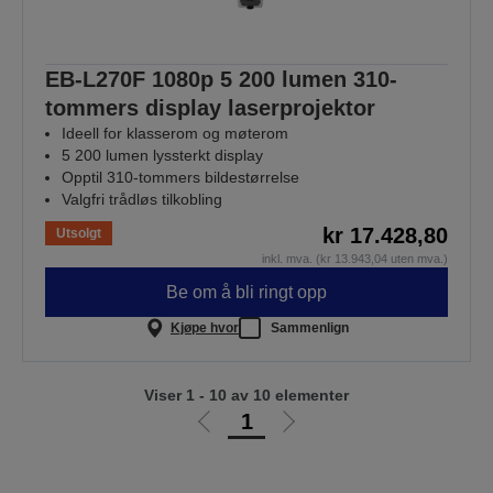
EB-L270F 1080p 5 200 lumen 310-
tommers display laserprojektor
Ideell for klasserom og møterom
5 200 lumen lyssterkt display
Opptil 310-tommers bildestørrelse
Valgfri trådløs tilkobling
kr 17.428,80
Utsolgt
inkl. mva. (kr 13.943,04 uten mva.)
Be om å bli ringt opp
Kjøpe hvor
Sammenlign
Viser 1 - 10 av 10 elementer
1
Gå
Gå
til
til
forrige
neste