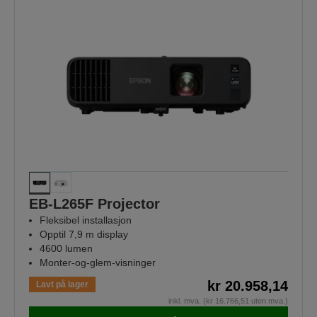
EB-L265F Projector
Fleksibel installasjon
Opptil 7,9 m display
4600 lumen
Monter-og-glem-visninger
kr 20.958,14
Lavt på lager
inkl. mva. (kr 16.766,51 uten mva.)