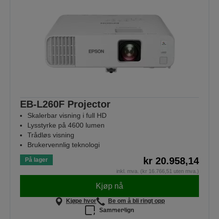
EB-L260F Projector
Skalerbar visning i full HD
Lysstyrke på 4600 lumen
Trådløs visning
Brukervennlig teknologi
kr 20.958,14
På lager
inkl. mva. (kr 16.766,51 uten mva.)
Kjøp nå
Kjøpe hvor
Be om å bli ringt opp
Sammenlign
Projektorer som