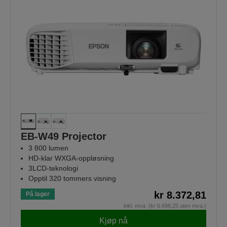
EB-W49 Projector
3 800 lumen
HD-klar WXGA-oppløsning
3LCD-teknologi
Opptil 320 tommers visning
kr 8.372,81
På lager
inkl. mva. (kr 6.698,25 uten mva.)
Kjøp nå