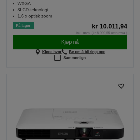
WXGA
3LCD-teknologi
1,6 x optisk zoom
kr 10.011,94
På lager
inkl. mva. (kr 8.009,55 uten mva.)
Kjøp nå
Kjøpe hvor
Be om å bli ringt opp
Sammenlign