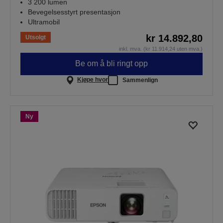
3 200 lumen
Bevegelsesstyrt presentasjon
Ultramobil
kr 14.892,80
Utsolgt
inkl. mva. (kr 11.914,24 uten mva.)
Be om å bli ringt opp
Kjøpe hvor
Sammenlign
Ny