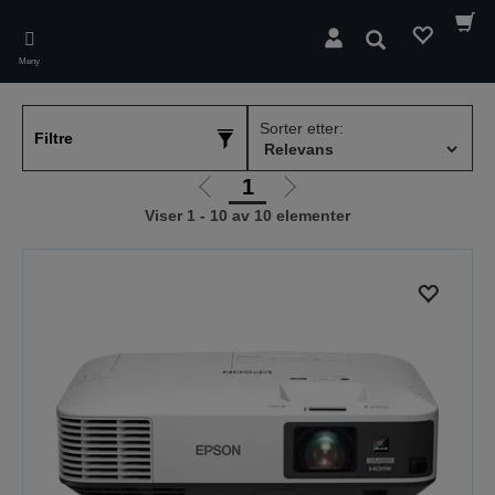
Skip
to
Søk
main
Meny
content
Sorter etter:
Filtre
1
Gå
Gå
Viser 1 - 10 av 10 elementer
til
til
forrige
neste
side
side