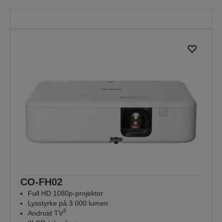
Spar på utvalgte projektorer.
Tilbudet er kun gyldig til midnatt,
30.08.2026.
SE ALLE TILBUD
CO-FH02
Full HD 1080p-projektor
Lysstyrke på 3 000 lumen
3
Android TV