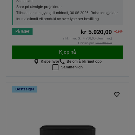
Skolestart
Spar på utvalgte projektorer.
Tilbudet er kun gyldig til midnatt, 30.08.2026. Rabatten gjelder
for maksimalt ett produkt av hver type per bestilling.
kr 5.920,00
På lager
−19%
inkl. mva. (kr 4.736,00 uten mva.)
Originalpris
kr 7.300,22
Kjøp nå
Kjøpe hvor
Be om å bli ringt opp
Sammenlign
Bestselger