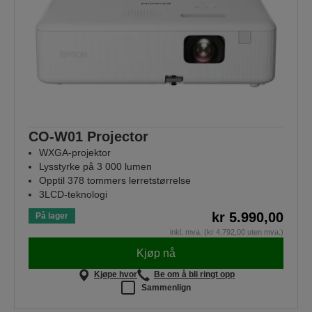
CO-W01 Projector
WXGA-projektor
Lysstyrke på 3 000 lumen
Opptil 378 tommers lerretstørrelse
3LCD-teknologi
kr 5.990,00
På lager
inkl. mva. (kr 4.792,00 uten mva.)
Kjøp nå
Kjøpe hvor
Be om å bli ringt opp
Sammenlign
Skolestart