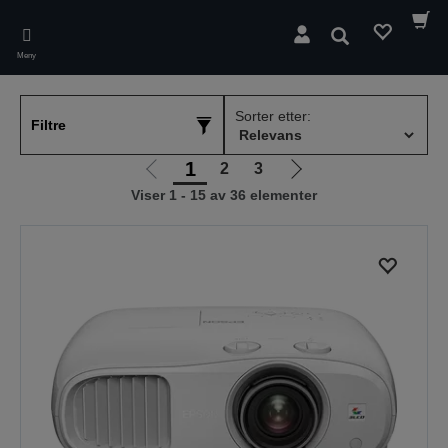
Skip
to
Søk
main
Meny
content
Sorter etter:
Filtre
1
2
3
Gå
Gå
Viser 1 - 15 av 36 elementer
til
til
forrige
neste
side
side