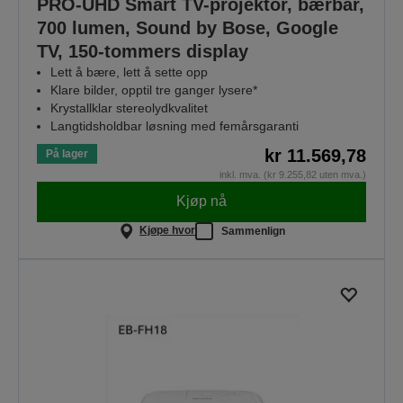
PRO-UHD Smart TV-projektor, bærbar,
700 lumen, Sound by Bose, Google
TV, 150-tommers display
Lett å bære, lett å sette opp
Klare bilder, opptil tre ganger lysere*
Krystallklar stereolydkvalitet
Langtidsholdbar løsning med femårsgaranti
kr 11.569,78
På lager
inkl. mva. (kr 9.255,82 uten mva.)
Kjøp nå
Kjøpe hvor
Sammenlign