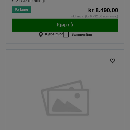
3LCD-teknologi
kr 8.490,00
På lager
inkl. mva. (kr 6.792,00 uten mva.)
Kjøp nå
Kjøpe hvor
Sammenlign