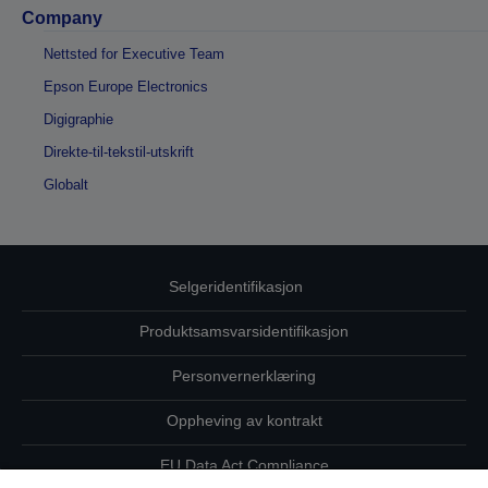
Company
Nettsted for Executive Team
Epson Europe Electronics
Digigraphie
Direkte-til-tekstil-utskrift
Globalt
Selgeridentifikasjon
Produktsamsvarsidentifikasjon
Personvernerklæring
Oppheving av kontrakt
EU Data Act Compliance