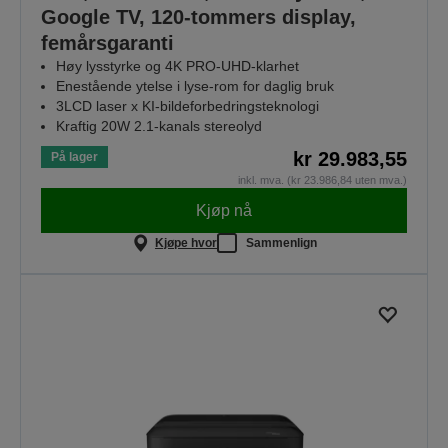
Google TV, 120-tommers display,
femårsgaranti
Høy lysstyrke og 4K PRO-UHD-klarhet
Enestående ytelse i lyse‑rom for daglig bruk
3LCD laser x KI-bildeforbedringsteknologi
Kraftig 20W 2.1-kanals stereolyd
kr 29.983,55
På lager
inkl. mva. (kr 23.986,84 uten mva.)
Kjøp nå
Kjøpe hvor
Sammenlign