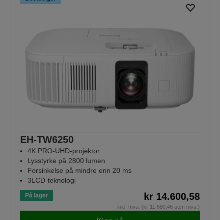
EH-TW6250
4K PRO-UHD-projektor
Lysstyrke på 2800 lumen
Forsinkelse på mindre enn 20 ms
3LCD-teknologi
kr 14.600,58
På lager
inkl. mva. (kr 11.680,46 uten mva.)