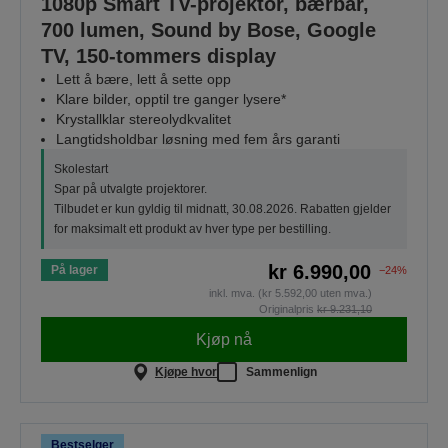
1080p Smart TV-projektor, bærbar,
700 lumen, Sound by Bose, Google
TV, 150-tommers display
Lett å bære, lett å sette opp
Klare bilder, opptil tre ganger lysere*
Krystallklar stereolydkvalitet
Langtidsholdbar løsning med fem års garanti
Skolestart
Spar på utvalgte projektorer.
Tilbudet er kun gyldig til midnatt, 30.08.2026. Rabatten gjelder
for maksimalt ett produkt av hver type per bestilling.
kr 6.990,00
På lager
−24%
inkl. mva. (kr 5.592,00 uten mva.)
Originalpris
kr 9.231,10
Kjøp nå
Kjøpe hvor
Sammenlign
Bestselger