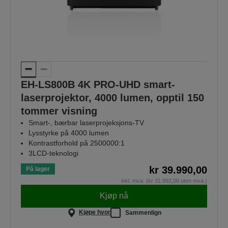
EH-LS800B 4K PRO-UHD smart-
laserprojektor, 4000 lumen, opptil 150
tommer visning
Smart-, bærbar laserprojeksjons-TV
Lysstyrke på 4000 lumen
Kontrastforhold på 2500000:1
3LCD-teknologi
kr 39.990,00
På lager
inkl. mva. (kr 31.992,00 uten mva.)
Kjøp nå
Kjøpe hvor
Sammenlign