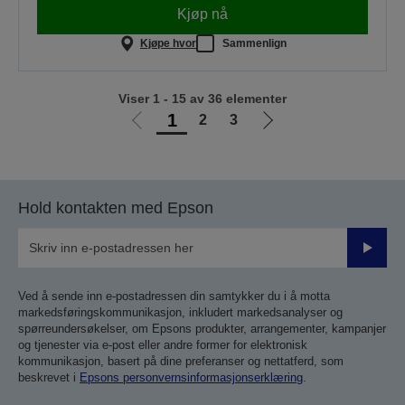
Kjøp nå
Kjøpe hvor
Sammenlign
Viser 1 - 15 av 36 elementer
1
2
3
Gå
Gå
til
til
forrige
neste
side
side
Hold kontakten med Epson
Send
inn
Ved å sende inn e-postadressen din samtykker du i å motta
markedsføringskommunikasjon, inkludert markedsanalyser og
spørreundersøkelser, om Epsons produkter, arrangementer, kampanjer
og tjenester via e-post eller andre former for elektronisk
kommunikasjon, basert på dine preferanser og nettatferd, som
beskrevet i
Epsons personvernsinformasjonserklæring
.