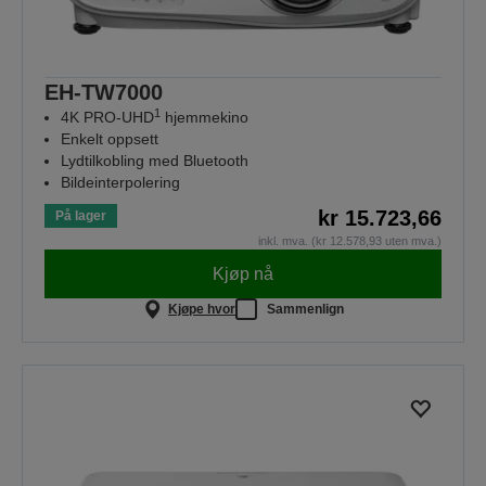
EH-TW7000
1
4K PRO-UHD
hjemmekino
Enkelt oppsett
Lydtilkobling med Bluetooth
Bildeinterpolering
kr 15.723,66
På lager
inkl. mva. (kr 12.578,93 uten mva.)
Kjøp nå
Kjøpe hvor
Sammenlign