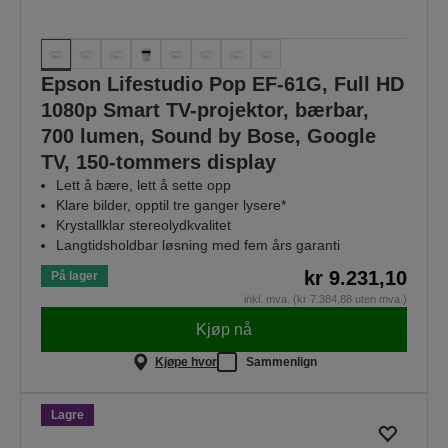
Epson Lifestudio Pop EF-61G, Full HD
1080p Smart TV-projektor, bærbar,
700 lumen, Sound by Bose, Google
TV, 150-tommers display
Lett å bære, lett å sette opp
Klare bilder, opptil tre ganger lysere*
Krystallklar stereolydkvalitet
Langtidsholdbar løsning med fem års garanti
kr 9.231,10
På lager
inkl. mva. (kr 7.384,88 uten mva.)
Kjøp nå
Kjøpe hvor
Sammenlign
Lagre