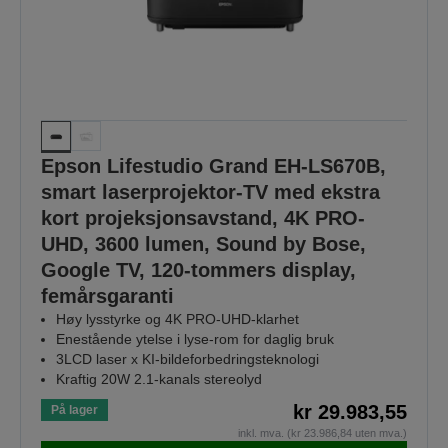
Epson Lifestudio Grand EH-LS670B,
smart laserprojektor-TV med ekstra
kort projeksjonsavstand, 4K PRO-
UHD, 3600 lumen, Sound by Bose,
Google TV, 120-tommers display,
femårsgaranti
Høy lysstyrke og 4K PRO-UHD-klarhet
Enestående ytelse i lyse‑rom for daglig bruk
3LCD laser x KI-bildeforbedringsteknologi
Kraftig 20W 2.1-kanals stereolyd
kr 29.983,55
På lager
inkl. mva. (kr 23.986,84 uten mva.)